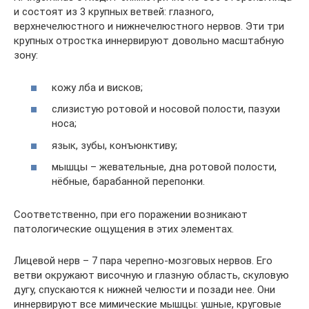
и состоят из 3 крупных ветвей: глазного,
верхнечелюстного и нижнечелюстного нервов. Эти три
крупных отростка иннервируют довольно масштабную
зону:
кожу лба и висков;
слизистую ротовой и носовой полости, пазухи
носа;
язык, зубы, конъюнктиву;
мышцы – жевательные, дна ротовой полости,
нёбные, барабанной перепонки.
Соответственно, при его поражении возникают
патологические ощущения в этих элементах.
Лицевой нерв – 7 пара черепно-мозговых нервов. Его
ветви окружают височную и глазную область, скуловую
дугу, спускаются к нижней челюсти и позади нее. Они
иннервируют все мимические мышцы: ушные, круговые