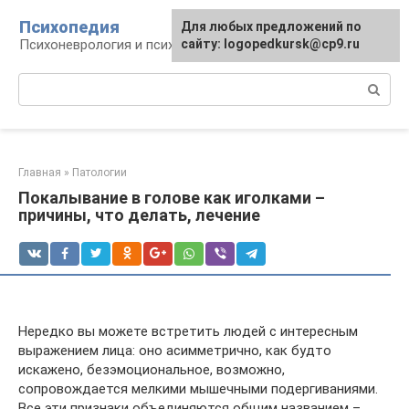
Перейти
Психопедия
Для любых предложений по
к
Психоневрология и психиатрия
сайту: logopedkursk@cp9.ru
контенту
Поиск:
Главная
»
Патологии
Покалывание в голове как иголками –
причины, что делать, лечение
Нередко вы можете встретить людей с интересным
выражением лица: оно асимметрично, как будто
искажено, безэмоциональное, возможно,
сопровождается мелкими мышечными подергиваниями.
Все эти признаки объединяются общим названием –