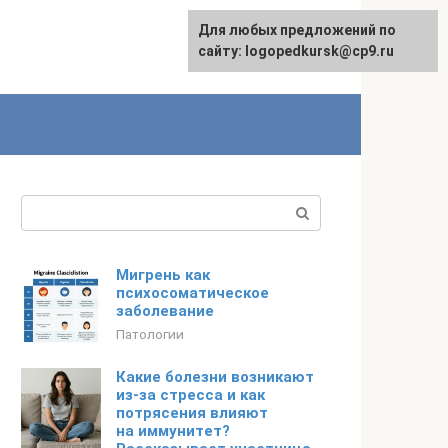
Для любых предложений по
сайту: logopedkursk@cp9.ru
Поиск:
Мигрень как
психосоматическое
заболевание
Патологии
Какие болезни возникают
из-за стресса и как
потрясения влияют
на иммунитет?