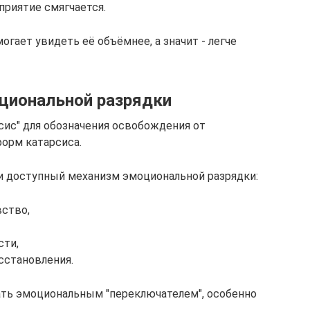
приятие смягчается.
огает увидеть её объёмнее, а значит - легче
циональной разрядки
сис" для обозначения освобождения от
форм катарсиса.
и доступный механизм эмоциональной разрядки:
вство,
сти,
сстановления.
ать эмоциональным "переключателем", особенно