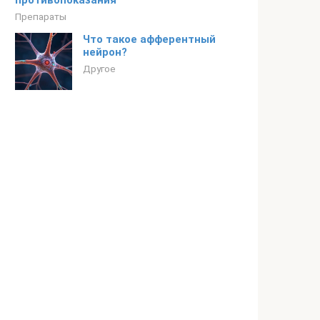
противопоказания
Препараты
Что такое афферентный
нейрон?
Другое