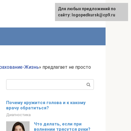
Для любых предложений по
сайту: logopedkursk@cp9.ru
рахование-Жизнь
» предлагает не просто
Поиск:
Почему кружится голова и к какому
врачу обратиться?
Диагностика
Что делать, если при
волнении трясутся руки?