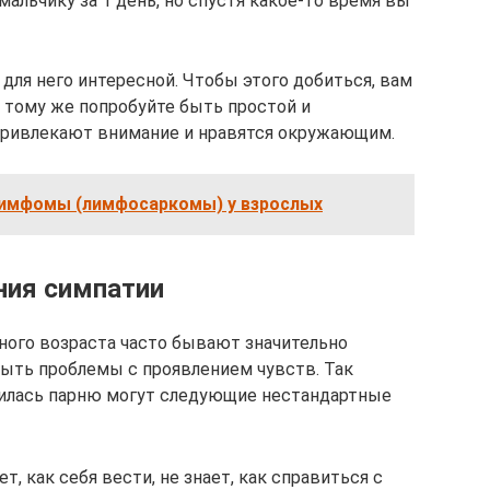
альчику за 1 день, но спустя какое-то время вы
для него интересной. Чтобы этого добиться, вам
К тому же попробуйте быть простой и
привлекают внимание и нравятся окружающим.
имфомы (лимфосаркомы) у взрослых
ния симпатии
ного возраста часто бывают значительно
быть проблемы с проявлением чувств. Так
вилась парню могут следующие нестандартные
т, как себя вести, не знает, как справиться с