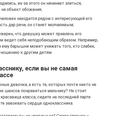
дились, из-за этого он начинает злиться,
на объект обожания;
 человек находится рядом с интересующей его
сть дар речи, он станет молчаливым;
уверен, что девушку может привлечь его
ом ведет себя неподобающим образом. Например,
 ему барышни может унижать того, кто слабее,
отношению к другим детям.
сснику, если вы не самая
лассе
рные девочки, а есть те, которых почти никто не
ких шансов понравиться мальчику? Не стоит
красавица класса, сидите на последней парте
те завоевать сердце одноклассника.
 которому ты не нравишься? Самое главное –