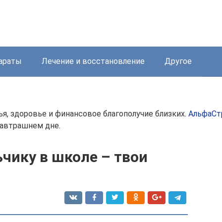
араты
Лечение и восстановление
Другое
ья, здоровье и финансовое благополучие близких.
АльфаСт
завтрашнем дне.
чику в школе – твои