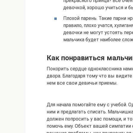
прекрасного принца? Все очен
девочкой, хорошо учиться и б
Плохой парень. Такие парни нр
правило, плохо учатся, хулига
девочки не могут устоять пер
мальчика будет наиболее слож
Как понравиться мальчи
Покорить сердце одноклассника намн
двора. Благодаря тому что вы видит
нем все свои девичьи приемы.
Для начала помогайте ему с учебой. О
ним и предлагать списать. Мальчишк
должен попросить у вас помощи, и т
помочь ему. Объект вашей симпатии о