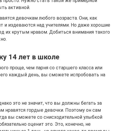
ь просто. Нужно стать такой же примерной
ыть активной.
авятся девочкам любого возраста. Они, как
нят и издеваются над учителями. Но даже хорошие
ед их крутым нравом. Добиться внимания такого
но.
ку 14 лет в школе
ого проще, чем парня со старшего класса или
е его каждый день, вы сможете испробовать на
днако это не значит, что вы должны бегать за
ам нравятся гордые девочки. Поэтому он сам
огда вы сможете со снисходительной улыбкой
бязательно оценит это. Это, конечно, не