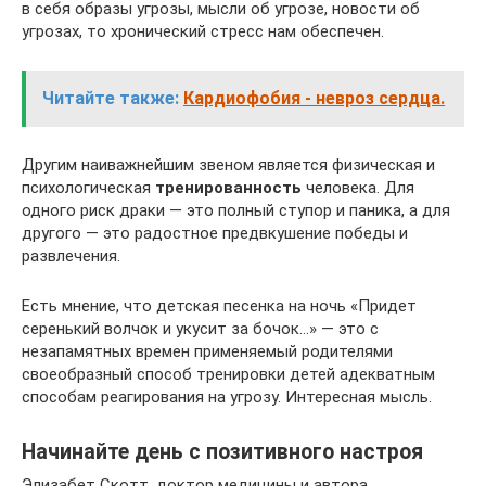
в себя образы угрозы, мысли об угрозе, новости об
угрозах, то хронический стресс нам обеспечен.
Читайте также:
Кардиофобия - невроз сердца.
Другим наиважнейшим звеном является физическая и
психологическая
тренированность
человека. Для
одного риск драки — это полный ступор и паника, а для
другого — это радостное предвкушение победы и
развлечения.
Есть мнение, что детская песенка на ночь «Придет
серенький волчок и укусит за бочок…» — это с
незапамятных времен применяемый родителями
своеобразный способ тренировки детей адекватным
способам реагирования на угрозу. Интересная мысль.
Начинайте день с позитивного настроя
Элизабет Скотт, доктор медицины и автора