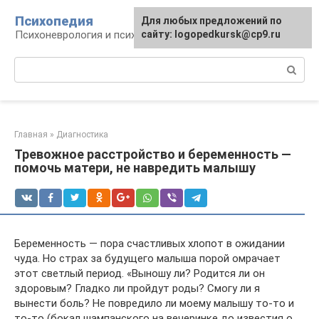
Перейти
Психопедия
Для любых предложений по
к
Психоневрология и психиатрия
сайту: logopedkursk@cp9.ru
контенту
Поиск:
Главная
»
Диагностика
Тревожное расстройство и беременность —
помочь матери, не навредить малышу
Беременность — пора счастливых хлопот в ожидании
чуда. Но страх за будущего малыша порой омрачает
этот светлый период. «Выношу ли? Родится ли он
здоровым? Гладко ли пройдут роды? Смогу ли я
вынести боль? Не повредило ли моему малышу то-то и
то-то (бокал шампанского на вечеринке до известия о