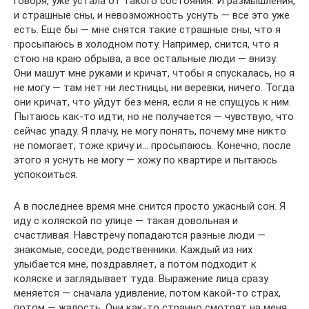
говоря, уже устала от такого состояния. И размышления,
и страшные сны, и невозможность уснуть — все это уже
есть. Еще бы — мне снятся такие страшные сны, что я
просыпаюсь в холодном поту. Например, снится, что я
стою на краю обрыва, а все остальные люди — внизу.
Они машут мне руками и кричат, чтобы я спускалась, но я
не могу — там нет ни лестницы, ни веревки, ничего. Тогда
они кричат, что уйдут без меня, если я не спущусь к ним.
Пытаюсь как-то идти, но не получается — чувствую, что
сейчас упаду. Я плачу, не могу понять, почему мне никто
не помогает, тоже кричу и… просыпаюсь. Конечно, после
этого я уснуть не могу — хожу по квартире и пытаюсь
успокоиться.
А в последнее время мне снится просто ужасный сон. Я
иду с коляской по улице — такая довольная и
счастливая. Навстречу попадаются разные люди —
знакомые, соседи, родственники. Каждый из них
улыбается мне, поздравляет, а потом подходит к
коляске и заглядывает туда. Выражение лица сразу
меняется — сначала удивление, потом какой-то страх,
потом — жалость. Они как-то странно смотрят на меня,