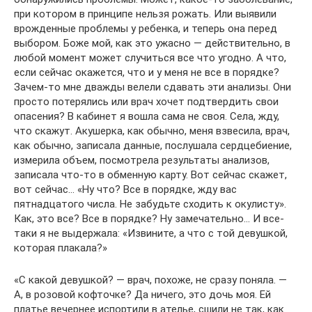
при котором в принципе нельзя рожать. Или выявили
врожденные проблемы у ребенка, и теперь она перед
выбором. Боже мой, как это ужасно — действительно, в
любой момент может случиться все что угодно. А что,
если сейчас окажется, что и у меня не все в порядке?
Зачем-то мне дважды велели сдавать эти анализы. Они
просто потерялись или врач хочет подтвердить свои
опасения? В кабинет я вошла сама не своя. Села, жду,
что скажут. Акушерка, как обычно, меня взвесила, врач,
как обычно, записала данные, послушала сердцебиение,
измерила объем, посмотрела результаты анализов,
записала что-то в обменную карту. Вот сейчас скажет,
вот сейчас… «Ну что? Все в порядке, жду вас
пятнадцатого числа. Не забудьте сходить к окулисту».
Как, это все? Все в порядке? Ну замечательно… И все-
таки я не выдержала: «Извините, а что с той девушкой,
которая плакала?»
«С какой девушкой? — врач, похоже, не сразу поняла. —
А, в розовой кофточке? Да ничего, это дочь моя. Ей
платье вечернее испортили в ателье, сшили не так, как