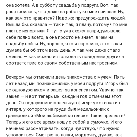
она хотела. А в субботу свадьба у подруги. Вот, так
расстроилась, что даже на работу ко мне пришла». Ну,
как вам это нравится? Надо же предупреждать людей.
Вышла бы, сказала — так и так, я плачу, потому что мне
платье испортили. Я тут с ума схожу, напридумывала
себе полно всего, а она просто не знает, в чем на
свадьбу пойти. Ну, хорошо, что я спросила, а то так и
думала бы об этом весь день. А так мне даже стало
смешно — как можно истолковать поведение других в
соответствие со своим собственным настроением.
Вечером мы отмечали день знакомства с мужем. Пять
лет назад мы познакомились у моей подруги. Игорь был
ее однокурсником и зашел за конспектом. Удачно так
зашел — и вот теперь мы каждый год отмечаем этот
день. Он подарил мне маленькую фигурку котенка из
янтаря, у которого на груди был медальончик с
гравировкой «Мой любимый котенок». Такая прелесть!
Теперь я его все время ношу с собой в сумочке. И его
начинаю рассматривать, когда чувствую, что нужно
успокоиться. Смотрю на лапки, мордочку, думаю, как