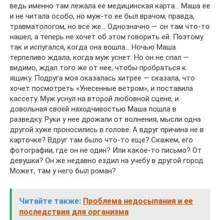
ведь именно там лежала ее медицинская карта… Маша ее
и не читала особо, но муж-то ее был врачом, правда,
травматологом, но все же… Однозначно — он там что-то
нашел, а теперь не хочет об этом говорить ей. Поэтому
так и испугался, когда она вошла… Ночью Маша
терпеливо ждала, когда муж уснет. Но он не спал —
видимо, ждал того же от нее, чтобы пробраться к
ящику. Подруга моя оказалась хитрее — сказала, что
хочет посмотреть «Унесенные ветром», и поставила
кассету. Муж уснул на второй любовной сцене, и
довольная своей находчивостью Маша пошла в
разведку. Руки у нее дрожали от волнения, мысли одна
другой хуже проносились в голове. А вдруг причина не в
карточке? Вдруг там было что-то еще? Скажем, его
фотографии, где он не один? Или какое-то письмо? От
девушки? Он же недавно ездил на учебу в другой город.
Может, там у него был роман?
Читайте также:
Проблема недосыпания и ее
последствия для организма