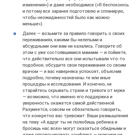
изменения») и даже необходимое («Я беспокоюсь
и потому все заранее подготовлю и спланирую,
чтобы неожиданностей было как можно
меньше»).
Далее — возьмите за правило говорить о своих
переживаниях, какими бы нелепыми и
абсурдными они вам ни казались. Говорите об
этом с уже состоявшимися мамами — и поймете,
что действительно все они испытывали что-то
подобное; обсудите свои переживания со своим
врачом — и вас наверняка успокоят, объяснив
подробно, почему назначены те или иные
процедуры и исследования. И конечно, не
старайтесь скрывать страхи и тревоги от мужа
— возможно, что именно его поддержка и
уверенность окажется самой действенной.
Разумеется, совсем не обязательно говорить,
что конкретно вас тревожит. Ваши размышления
на тему: «А вдруг ты не полюбишь ребенка и
бросишь нас всех» могут оказаться обидными и
даже спровоцировать конфликт — мужчине не