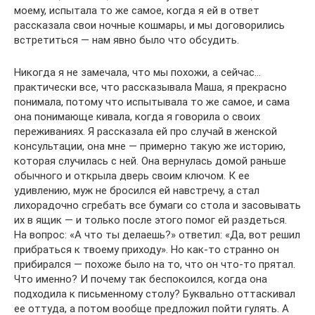
моему, испытала то же самое, когда я ей в ответ
рассказала свои ночные кошмары, и мы договорились
встретиться — нам явно было что обсудить.
Никогда я не замечала, что мы похожи, а сейчас…
практически все, что рассказывала Маша, я прекрасно
понимала, потому что испытывала то же самое, и сама
она понимающе кивала, когда я говорила о своих
переживаниях. Я рассказала ей про случай в женской
консультации, она мне — примерно такую же историю,
которая случилась с ней. Она вернулась домой раньше
обычного и открыла дверь своим ключом. К ее
удивлению, муж не бросился ей навстречу, а стал
лихорадочно сгребать все бумаги со стола и засовывать
их в ящик — и только после этого помог ей раздеться.
На вопрос: «А что ты делаешь?» ответил: «Да, вот решил
прибраться к твоему приходу». Но как-то странно он
прибирался — похоже было на то, что он что-то прятал.
Что именно? И почему так беспокоился, когда она
подходила к письменному столу? Буквально оттаскивал
ее оттуда, а потом вообще предложил пойти гулять. А