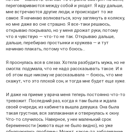
переговариваются между собой и уходят. Я иду дальше,
мне встречаются другие люди, и происходит то же
самое. Я начинаю волноваться, хочу заглянуть в коляску,
но мне даже во сне страшно. Я все-таки решаюсь,
открываю покрывало, но у меня дрожат руки, потому
что я чувствую — что-то не так. Открываю дальше,
дальше, перебираю простынки и кружева — и тут
начинаю плакать, потому что боюсь…
Я проснулась вся в слезах. Хотела разбудить мужа, но не
смогла: подумала, что не надо рассказывать такое. И я
об этом еще никому не рассказывала — боюсь, что мне
скажут, что это плохой сон, и тогда мне будет еще хуже.
И даже на приеме у врача меня теперь постоянно что-то
тревожит. Последний раз, когда я там была и ждала
своей очереди, из кабинета вышла девушка. Она была
такая грустная, вся заплаканная и отвернулась к окну.
Что-то случилось. Наверное, у нее маленький срок
беременности (живота еще не было видно), но уже
обнаружились проблемы. Может, какое-то заболевание,