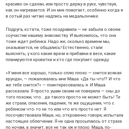
красиво он сделан, или просто держу в руке, чувствуя,
как он нагревается. И он мне помогает, особенно когда я
в сотый раз читаю надпись на медальончике.
Подруга, кстати, тоже поздравила — не забыла о своем
соучастии нашему знакомству. И выяснилось, что она
тоже ждет ребенка. Надо же, сколько времени мы,
оказывается, не общались! Естественно, стали
выяснять, у кого какие врачи и прибавки в весе, какие
планируются кроватки и кто где покупает одежду.
«У меня все хорошо, только сплю плохо — снится всякая
ерунда», — пожаловалась мне Маша. «Да ты что!? И что
же тебе снится?» — поинтересовалась я. И Маша
рассказала. Я просто ушам своим не поверила — сны до
того похожи, что… да такого просто не может быть! Те
же страхи, опасения, падения, те же ощущения, что с
ребенком что-то не то или что его просто нет. Я
посочувствовала Маше, но, откровенно говоря, испытала
настоящее облегчение. Я не одна просыпаюсь от страха
по ночам, а значит, все не так уж и плохо. Маша, по-