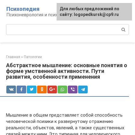
Перейти
Психопедия
Для любых предложений по
к
Психоневрология и психиатрия
сайту: logopedkursk@cp9.ru
контенту
Поиск:
Главная
»
Патологии
Абстрактное мышление: основные понятия о
форме умственной активности. Пути
развития, особенности применения
Мышление в общем представляет собой способность
человеческой психики к развернутому отражению
реальности, объектов, явлений, а также существенных
связей между ними. Это типичная для человеческого