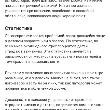
выговор характерен для заболевания мозжечка и иначе
называется речевой атаксией. Истинное заикание
усиливается при волнении, ослабевает в спокойной
обстановке, заикающиеся люди хорошо поют.
Статистика
Логоневроз считается проблемой, зарождающейся чаще
в детском возрасте, чем в зрелом. По статистике, во
всем мире около одного-трех процентов детей
страдают заиканием. Эта статистика меняется в
зависимости от местности, возрастных показателей и
темперамента национальности.
При этом у мальчиков шанс развития заикания в четыре
раза выше, чем у девочек. Многие не знают, что такое
логоневроз и есть ли он у них, так как патология может
проявляться в облегченной форме.
Доказано, что заикание у взрослых, которым они
страдают именно с детства, встречается намного чаще
у людей, выросших в детских домах и интернатах.