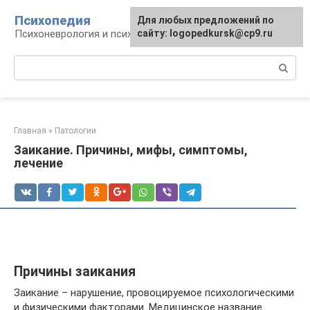
Перейти
Психопедия
Для любых предложений по
к
Психоневрология и психиатрия
сайту: logopedkursk@cp9.ru
контенту
Поиск:
Главная
»
Патологии
Заикание. Причины, мифы, симптомы,
лечение
Причины заикания
Заикание – нарушение, провоцируемое психологическими
и физическими факторами. Медицинское название