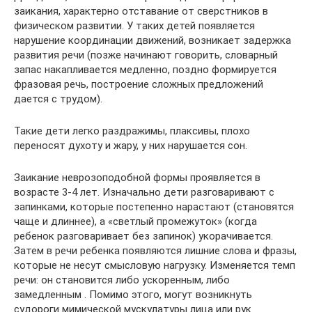
заикания, характерно отставание от сверстников в
физическом развитии. У таких детей появляется
нарушение координации движений, возникает задержка
развития речи (позже начинают говорить, словарный
запас накапливается медленно, поздно формируется
фразовая речь, построение сложных предложений
дается с трудом).
Такие дети легко раздражимы, плаксивы, плохо
переносят духоту и жару, у них нарушается сон.
Заикание неврозоподобной формы проявляется в
возрасте 3-4 лет. Изначально дети разговаривают с
запинками, которые постепенно нарастают (становятся
чаще и длиннее), а «светлый промежуток» (когда
ребенок разговаривает без запинок) укорачивается.
Затем в речи ребенка появляются лишние слова и фразы,
которые не несут смысловую нагрузку. Изменяется темп
речи: он становится либо ускоренным, либо
замедленным . Помимо этого, могут возникнуть
судороги мимической мускулатуры лица или рук.