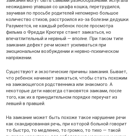
заикания могут быть самыми разнообразными: испугала
неожиданно упавшая со шкафа кошка, перетрудился,
заучивая по просьбе родителей непомерно большое
количество стихов, расстроился из-за болезни дедушки.
Разумеется, не каждый ребенок после просмотра
фильма о Фредди Крюгере станет заикаться, но
впечатлительный и нервный — вполне. При таком типе
заикания дефект речи может усиливаться при
эмоциональном возбуждении и нервно-психическом
напряжении.
Существуют и экзотические причины заикания. Бывает,
что ребенок начинает заикаться, чтобы стать похожим
на заикающегося родственника или знакомого. А
некоторые дети навсегда становятся заиками, после
того, как их в принудительном порядке переучат из
левшей в правшей.
На заикание может быть похоже такое нарушение речи
как скандированная речь, при которой больной говорит
то быстро, то медленно, то громко, то тихо — такой