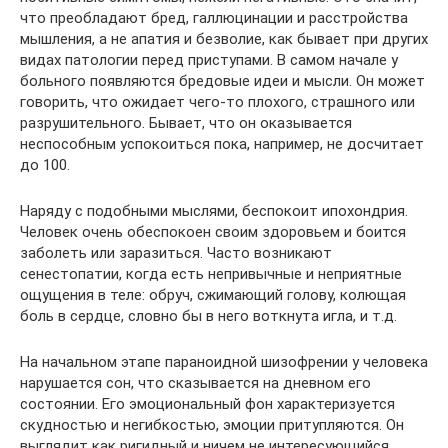
что преобладают бред, галлюцинации и расстройства
мышления, а не апатия и безволие, как бывает при других
видах патологии перед приступами. В самом начале у
больного появляются бредовые идеи и мысли. Он может
говорить, что ожидает чего-то плохого, страшного или
разрушительного. Бывает, что он оказывается
неспособным успокоиться пока, например, не досчитает
до 100.
Наряду с подобными мыслями, беспокоит ипохондрия.
Человек очень обеспокоен своим здоровьем и боится
заболеть или заразиться. Часто возникают
сенестопатии, когда есть непривычные и неприятные
ощущения в теле: обруч, сжимающий голову, колющая
боль в сердце, словно бы в него воткнута игла, и т.д.
На начальном этапе параноидной шизофрении у человека
нарушается сон, что сказывается на дневном его
состоянии. Его эмоциональный фон характеризуется
скудностью и негибкостью, эмоции притупляются. Он
выглядит как ригидный и ничем не интересующийся