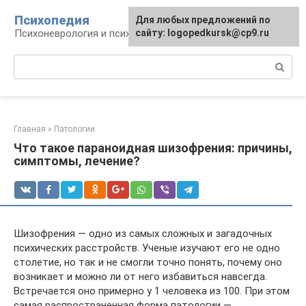
Перейти
Психопедия
Для любых предложений по
к
Психоневрология и психиатрия
сайту: logopedkursk@cp9.ru
контенту
Поиск:
Главная
»
Патологии
Что такое параноидная шизофрения: причины,
симптомы, лечение?
Шизофрения — одно из самых сложных и загадочных
психических расстройств. Ученые изучают его не одно
столетие, но так и не смогли точно понять, почему оно
возникает и можно ли от него избавиться навсегда.
Встречается оно примерно у 1 человека из 100. При этом
самая распространенная форма патологии —