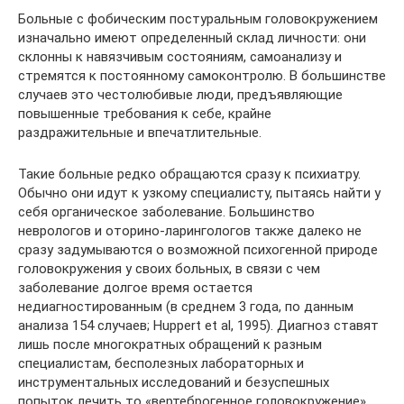
Больные с фобическим постуральным головокружением
изначально имеют определенный склад личности: они
склон­ны к навязчивым состояниям, самоанализу и
стремятся к по­стоянному самоконтролю. В большинстве
случаев это често­любивые люди, предъявляющие
повышенные требования к себе, крайне
раздражительные и впечатлительные.
Такие больные редко обращаются сразу к психиатру.
Обычно они идут к узкому специалисту, пытаясь найти у
себя органическое заболевание. Большинство
неврологов и оторино-ларингологов также далеко не
сразу задумываются о возможной психогенной природе
головокружения у своих больных, в связи с чем
заболевание долгое время остается
недиагностированным (в среднем 3 года, по данным
анализа 154 случаев; Huppert et al, 1995). Диагноз ставят
лишь после многократных обращений к разным
специалистам, бесполезных лабораторных и
инструментальных исследований и безуспешных
попыток лечить то «вертеброгенное головокружение»,