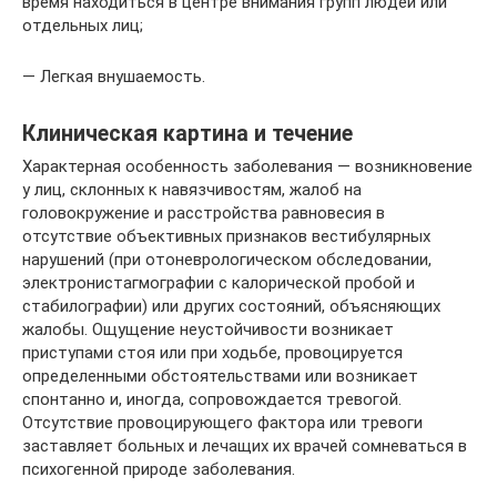
время находиться в центре внимания групп людей или
отдельных лиц;
— Легкая внушаемость.
Клиническая картина и течение
Характерная особенность заболевания — возникновение
у лиц, склонных к навязчивостям, жалоб на
головокружение и расстройства равновесия в
отсутствие объективных призна­ков вестибулярных
нарушений (при отоневрологическом об­следовании,
электронистагмографии с калорической пробой и
стабилографии) или других состояний, объясняющих
жало­бы. Ощущение неустойчивости возникает
приступами стоя или при ходьбе, провоцируется
определенными обстоятельст­вами или возникает
спонтанно и, иногда, сопровождается тревогой.
Отсутствие провоцирующего фактора или тревоги
заставляет больных и лечащих их врачей сомневаться в
психо­генной природе заболевания.