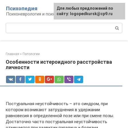
Перейти
Психопедия
Для любых предложений по
к
Психоневрология и психиатрия
сайту: logopedkursk@cp9.ru
контенту
Поиск:
Главная
»
Патологии
Особенности истероидного расстройства
личности
Постуральная неустойчивость – это синдром, при
котором возникают затруднения в удержании
равновесия в определенной позе или при смене позы.
Достаточно часто постуральная неустойчивость
отмечается при развитии паралича и болезни