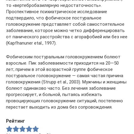
то «вертебробазилярную недостаточность».
Проспективное психиатрическое исследование
подтвердило, что фобическое постуральное
головокружение представляет собой самостоятельное
заболевание, которое можно четко дифференцировать
от панического расстройства с агорафобией или без нее
(Kapfhanuner etal., 1997).
Фобическим постуральным головокружением болеют
взрос­лые. Пик заболеваемости приходится на 20—50
лет; причем в этой возрастной группе фобическое
постуральное головокру­жение — самая частая причина
головокружения (Strupp et al., 2003). Мужчины и женщины
болеют одинаково часто. Без ле­чения заболевание
прогрессирует, и больной, пытаясь избе­жать
провоцирующих головокружение ситуаций, постепенно
перестает выходить из дома без сопровождения.
Рейтинг