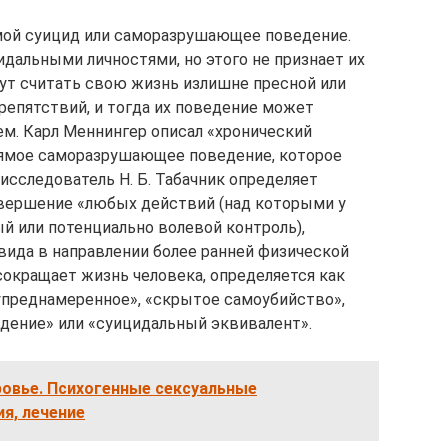
ой суицид или саморазрушающее поведение.
альными личностями, но этого не признает их
ут считать свою жизнь излишне пресной или
епятствий, и тогда их поведение может
м. Карл Меннингер описал «хронический
рямое саморазрушающее поведение, которое
исследователь Н. Б. Табачник определяет
вершение «любых действий (над которыми у
й или потенциально волевой контроль),
да в направлении более ранней физической
сокращает жизнь человека, определяется как
лупреднамеренное», «скрытое самоубийство»,
дение» или «суицидальный эквивалент».
ровье. Психогенные сексуальные
ия, лечение