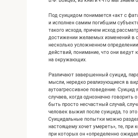
В.Ф. Войцех, из книги «Что мы знаем 
Под суицидом понимается «акт с фа
и исполнен самим погибшим субъекто
такого исхода, причем исход рассма
достижении желаемых изменений в с
несколько усложненном определении
действий, понимание, что они ведут
на окружающих.
Различают завершенный суицид, пар
мысли, нередко реализующиеся в виде
аутоагрессивное поведение. Суицид 
случаев, когда однозначно говорить 
быть просто несчастный случай, случ
человек выжил после суицида, то это
Суицидальные попытки можно раздели
настоящему хочет умереть», те, при 
при которых он «определенно ожидал