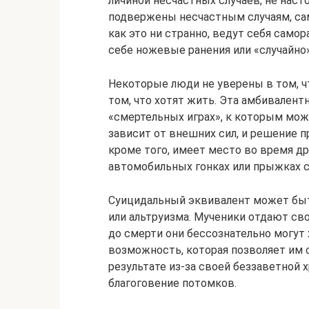
личиной несчастных случаев, не насто
подвержены несчастным случаям, сам
как это ни странно, ведут себя сам
себе ножевые ранения или «случайно
Некоторые люди не уверены в том, чт
том, что хотят жить. Эта амбивален
«смертельных играх», к которым можн
зависит от внешних сил, и решение п
кроме того, имеет место во время д
автомобильных гонках или прыжках 
Суицидальный эквивалент может бы
или альтруизма. Мученики отдают сво
до смерти они бессознательно могут 
возможность, которая позволяет им с
результате из-за своей беззаветной 
благоговение потомков.