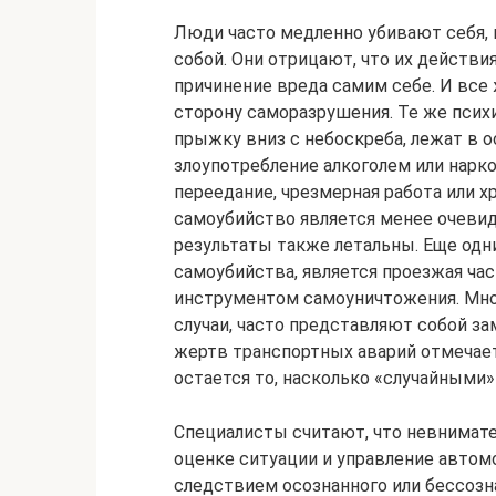
Люди часто медленно убивают себя, 
собой. Они отрицают, что их действ
причинение вреда самим себе. И все
сторону саморазрушения. Те же псих
прыжку вниз с небоскреба, лежат в о
злоупотребление алкоголем или нарк
переедание, чрезмерная работа или х
самоубийство является менее очевид
результаты также летальны. Еще одн
самоубийства, является проезжая ча
инструментом самоуничтожения. Мно
случаи, часто представляют собой з
жертв транспортных аварий отмечает
остается то, насколько «случайными»
Специалисты считают, что невнимат
оценке ситуации и управление автом
следствием осознанного или бессоз