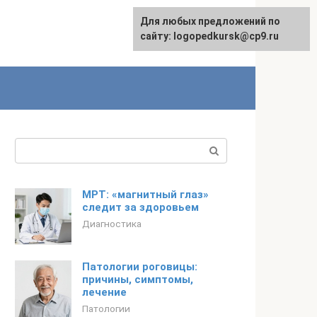
Для любых предложений по
сайту: logopedkursk@cp9.ru
Поиск:
МРТ: «магнитный глаз»
следит за здоровьем
Диагностика
Патологии роговицы:
причины, симптомы,
лечение
Патологии