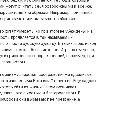
лько редки, как считается. Те люди, которые
и могут считать себя осторожными и все же,
оразрушительным образом. Например, причиняют
» принимают слишком много таблеток.
о хотят умереть, но при этом не убеждены и в
тность проявляется в так называемых
о отнести русскую рулетку. В таких играх исход
ринимается как бы за игроков. Игра со смертью,
ругих рискованных соревнований, например, при
с парашютом.
ть закамуфлирован соображениями идеализма
ю жизнь во имя Бога или Отечества. Еще задолго
хотеть уйти из жизни. Затем возникает
делать это с честью и благородством. В
храбрости они вызывают не презрение, а