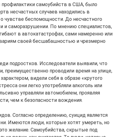
 профилактики самоубийств в США, было
ртв несчастных случаев находились в
 о чувстве беспомощности. До несчастного
рти и саморазрушении. По мнению специалистов,
гибают в автокатастрофах, сами намеренно или
авариям своей бесшабашностью и чрезмерно
еди подростков. Исследователи выявили, что
и, преимущественно проводили время на улице,
характером, видели себя в образе «крутого
стресса они легко употребляли алкоголь или
ульсивно управляли автомобилем, проявляя
сти, чем к безопасности вождения.
дов. Согласно определению, суицид является
и. Имеются люди, которые хотят умереть, но
это желание. Самоубийства, скрытые под