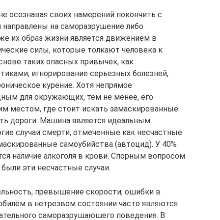
не осознавая своих намерений покончить с
ия направлены на саморазрушение либо
 же их образ жизни является движением в
ические силы, которые толкают человека к
снове таких опасных привычек, как
отиками, игнорирование серьезных болезней,
роническое курение. Хотя непрямое
ным для окружающих, тем не менее, его
им местом, где стоит искать замаскированные
сть дороги. Машина является идеальным
гие случаи смерти, отмеченные как несчастные
амаскированные самоубийства (автоцид). У 40%
ся наличие алкоголя в крови. Спорным вопросом
 были эти несчастные случаи.
ельность, превышение скорости, ошибки в
обилем в нетрезвом состоянии часто являются
нательного саморазрушаюшего поведения. В