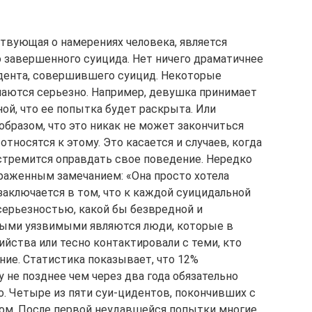
твующая о намерениях человека, является
авершенного суицида. Нет ничего драматичнее
идента, совершившего суицид. Некоторые
аются серьезно. Например, девушка принимает
ой, что ее попытка будет раскрыта. Или
образом, что это никак не может закончиться
относятся к этому. Это касается и случаев, когда
стремится оправдать свое поведение. Нередко
раженным замечанием: «Она просто хотела
заключается в том, что к каждой суицидальной
серьезностью, какой бы безвредной и
амыми уязвимыми являются люди, которые в
ства или тесно контактировали с теми, кто
ние. Статистика показывает, что 12%
е позднее чем через два года обязательно
. Четыре из пяти суи-цидентов, покончивших с
лом. После первой неудавшейся попытки многие