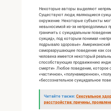
Некоторые авторы выделяют непрям
Существуют люди, являющиеся суицид
окружение. Некоторые субъекты мог
невыносимой из-за непреодолимых пр
граничить с суицидальным поведение
суицид», под которым понимал «неп
подрывало здоровье». Американский 
саморазрушающее поведение как со
человека имеется некоторый реальны
способствующих продвижению индиви
смерти». Любое поведение, которое 
«частичное», «полунамеренное», «по
«бессознательное суицидальное пове
Читайте также:
Сексуальное здо
расстройства: причины, проявлен