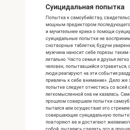
Суицидальная попытка
Попытка к самоубийству, свидетельс
мощным предиктором последующего з
и мучительнее крика о помощи суиц
суицидальные попытки не восприним
снотворные таблетки, будучи уверенн
мужчина наносит себе порезы таким 
летально. Часто семья и друзья легко 
человек, попытавшийся отравиться, 
люди реагируют на эти события разд
привлечь к себе внимание». Дело же 
попытке следует отнестись со всей 
легкомысленной она ни казалась. С
прошлом совершали попытки самоубий
пытался или осуществил это стремле
совершающих суицидальную попытку н
повторяют ее и достигают желаемого
собой, пытались сделать это в прош