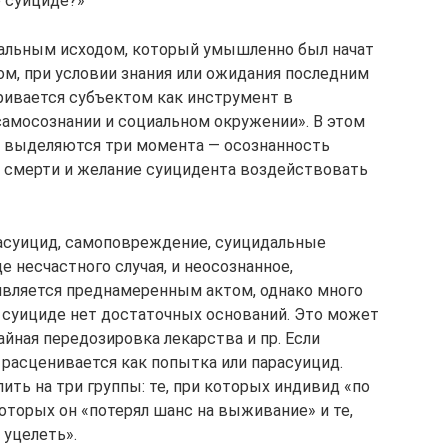
о суициде?»
тальным исходом, который умышленно был начат
м, при условии знания или ожидания последним
тривается субъектом как инструмент в
амосознании и социальном окружении». В этом
 выделяются три момента — осознанность
 к смерти и желание суицидента воздействовать
асуицид, самоповреждение, суицидальные
 несчастного случая, и неосознанное,
является преднамеренным актом, однако много
о суициде нет достаточных оснований. Это может
айная передозировка лекарства и пр. Если
 расценивается как попытка или парасуицид.
ть на три группы: те, при которых индивид «по
которых он «потерял шанс на выживание» и те,
 уцелеть».