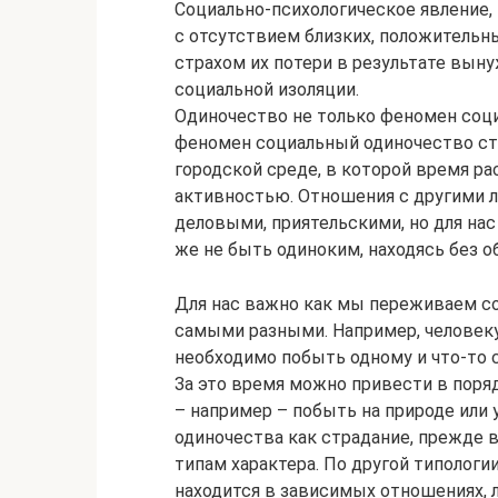
Социально-психологическое явление,
с отсутствием близких, положительн
страхом их потери в результате вы
социальной изоляции.
Одиночество не только феномен соци
феномен социальный одиночество ст
городской среде, в которой время ра
активностью. Отношения с другими л
деловыми, приятельскими, но для на
же не быть одиноким, находясь без о
Для нас важно как мы переживаем с
самыми разными. Например, человеку
необходимо побыть одному и что-то с
За это время можно привести в поря
– например – побыть на природе или 
одиночества как страдание, прежде
типам характера. По другой типологи
находится в зависимых отношениях, 