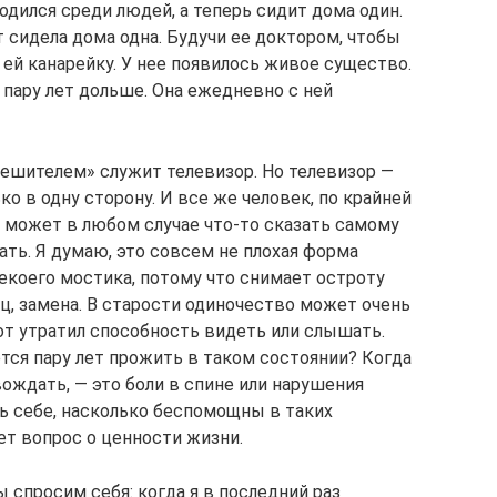
одился среди людей, а теперь сидит дома один.
т сидела дома одна. Будучи ее доктором, чтобы
 ей канарейку. У нее появилось живое существо.
 пару лет дольше. Она ежедневно с ней
ешителем» служит телевизор. Но телевизор —
о в одну сторону. И все же человек, по крайней
И может в любом случае что-то сказать самому
ать. Я думаю, это совсем не плохая форма
екоего мостика, потому что снимает остроту
ац, замена. В старости одиночество может очень
от утратил способность видеть или слышать.
ется пару лет прожить в таком состоянии? Когда
ождать, — это боли в спине или нарушения
 себе, насколько беспомощны в таких
ет вопрос о ценности жизни.
 спросим себя: когда я в последний раз