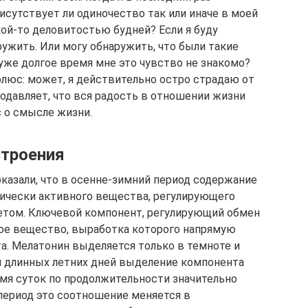
сутствует ли одиночество так или иначе в моей
ой-то деловитостью будней? Если я буду
ружить. Или могу обнаружить, что были такие
 уже долгое время мне это чувство не знакомо?
олюс: может, я действительно остро страдаю от
одавляет, что вся радость в отношении жизни
с о смысле жизни.
строения
азали, что в осенне-зимний период содержание
гически активного вещества, регулирующего
летом. Ключевой компонент, регулирующий обмен
ное вещество, выработка которого напрямую
а. Мелатонин выделяется только в темноте и
мя длинных летних дней выделение компонента
емя суток по продолжительности значительно
 период это соотношение меняется в