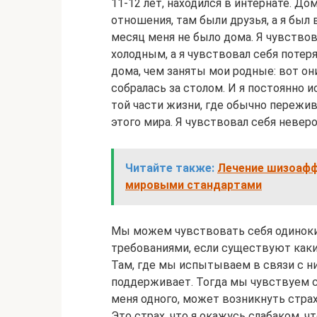
11-12 лет, находился в интернате. До
отношения, там были друзья, а я был
месяц меня не было дома. Я чувствов
холодным, а я чувствовал себя потер
дома, чем заняты мои родные: вот он
собралась за столом. И я постоянно и
той части жизни, где обычно пережива
этого мира. Я чувствовал себя невер
Читайте также:
Лечение шизоафф
мировыми стандартами
Мы можем чувствовать себя одиноким
требованиями, если существуют каки
Там, где мы испытываем в связи с ни
поддерживает. Тогда мы чувствуем се
меня одного, может возникнуть стра
Это страх, что я окажусь слабаком, ч