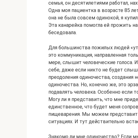
семья, он десятилетиями работал, нах
Одна моя пациентка в возрасте 85 ле
она не была совсем одинокой, я купил
Эта канарейка помогла ей прожить на
беседовала.
Для большинства пожилых людей «ут
это коммуникация, направленная тольк
мере, слышит человеческие голоса. 
себе, даже если никто не будет слыш
преодоления одиночества, создания н
одиночества. Но, конечно же, это эрз
подавлять человека. Особенно если т
Могу ли я представить, что мне прид
единственное, что будет меня сопров
пищеварения. Мы можем представить
ситуациях. И тут действительно вста
Знакомо ли мне одиночество? Если мы