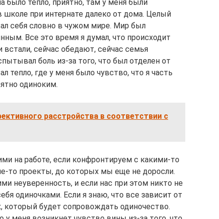
ма было тепло, приятно, там у меня были
 в школе при интернате далеко от дома. Целый
ал себя словно в чужом мире. Мир был
янным. Все это время я думал, что происходит
и встали, сейчас обедают, сейчас семья
спытывал боль из-за того, что был отделен от
л тепло, где у меня было чувство, что я часть
оятно одиноким.
ективного расстройства в соответствии с
и на работе, если конфронтируем с какими-то
е-то проекты, до которых мы еще не доросли.
ми неуверенность, и если нас при этом никто не
бя одиночками. Если я знаю, что все зависит от
х, который будет сопровождать одиночество.
то у меня возникнет чувство вины из-за того, что