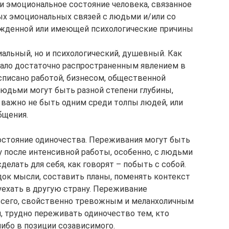
 и эмоциональное состояние человека, связанное
ых эмоциональных связей с людьми и/или со
нужденной или имеющей психологические причины
альный, но и психологический, душевный. Как
ало достаточно распространенным явлением в
списано работой, бизнесом, общественной
юдьми могут быть разной степени глубины,
с важно не быть одним среди толпы людей, или
бщения.
остояние одиночества. Переживания могут быть
 после интенсивной работы, особенно, с людьми
делать для себя, как говорят – побыть с собой.
док мысли, составить планы, поменять контекст
уехать в другую страну. Переживание
 всего, свойственно тревожным и меланхоличным
и, трудно переживать одиночество тем, кто
либо в позиции созависимого.