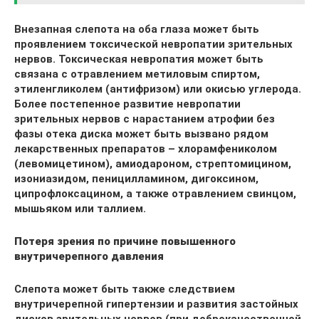
Внезапная слепота на оба глаза может быть
проявлением токсической невропатии зрительных
нервов. Токсическая невропатия может быть
связана с отравлением метиловым спиртом,
этиленгликолем (антифризом) или окисью углерода.
Более постепенное развитие невропатии
зрительных нервов с нарастанием атрофии без
фазы отека диска может быть вызвано рядом
лекарственных препаратов – хлорамфениколом
(левомицетином), амиодароном, стрептомицином,
изониазидом, пеницилламином, дигоксином,
ципрофлоксацином, а также отравлением свинцом,
мышьяком или таллием.
Потеря зрения по причине повышенного
внутричерепного давления
Слепота может быть также следствием
внутричерепной гипертензии и развития застойных