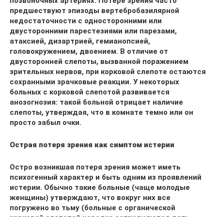
позвоночных артериях. Потере зрения часто
предшествуют эпизоды вертебробазилярной
недостаточности с односторонними или
двусторонними парестезиями или парезами,
атаксией, дизартрией, гемианопсией,
головокружением, двоением. В отличие от
двусторонней слепоты, вызванной поражением
зрительных нервов, при корковой слепоте остаются
сохранными зрачковые реакции. У некоторых
больных с корковой слепотой развивается
анозогнозия: такой больной отрицает наличие
слепоты, утверждая, что в комнате темно или он
просто забыл очки.
Острая потеря зрения как симптом истерии
Остро возникшая потеря зрения может иметь
психогенный характер и быть одним из проявлений
истерии. Обычно такие больные (чаще молодые
женщины) утверждают, что вокруг них все
погружено во тьму (больные с органической