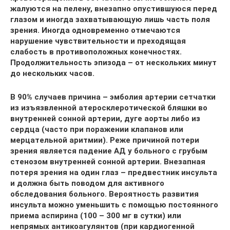
жалуются на пелену, внезапно опустившуюся перед
глазом и иногда захватывающую лишь часть поля
зрения. Иногда одновременно отмечаются
нарушение чувствительности и преходящая
слабость в противоположных конечностях.
Продолжительность эпизода – от нескольких минут
до нескольких часов.
В 90% случаев причина – эмболия артерии сетчатки
из изъязвленной атеросклеротической бляшки во
внутренней сонной артерии, дуге аорты либо из
сердца (часто при поражении клапанов или
мерцательной аритмии). Реже причиной потери
зрения является падение АД у больного с грубым
стенозом внутренней сонной артерии. Внезапная
потеря зрения на один глаз – предвестник инсульта
и должна быть поводом для активного
обследования больного. Вероятность развития
инсульта можно уменьшить с помощью постоянного
приема аспирина (100 – 300 мг в сутки) или
непрямых антикоагулянтов (при кардиогенной