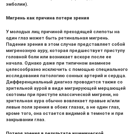
эмболии).
Мигрень как причина потери зрения
У молодых лиц причиной преходящей слепоты на
один глаз может быть ретинальная мигрень.
Падение зрения в этом случае представляет собой
мигренозную ауру, которая предшествует приступу
головной боли или возникает вскоре после ее
начала. Однако даже при типичном анамнезе
целесообразно исключить с помощью специального
исследования патологию сонных артерий и сердца.
Дифференциальный диагноз проводится также со
зрительной аурой в виде мигрирующей мерцающей
скотомы при приступе классической мигрени, но
зрительная аура обычно вовлекает правые и/или
левые поля зрения в обоих глазах, а не один глаз,
кроме того, она остается видимой в темноте и при
закрывании глаз.
Потеря зрения в результате ишемической