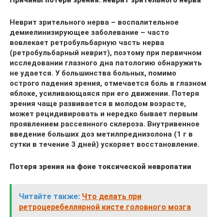
Причины потери зрения: неврит зрительного нерва
Неврит зрительного нерва – воспалительное
демиелинизирующее заболевание – часто
вовлекает ретробульбарную часть нерва
(ретробульбарный неврит), поэтому при первичном
исследовании глазного дна патологию обнаружить
не удается. У большинства больных, помимо
острого падения зрения, отмечается боль в глазном
яблоке, усиливающаяся при его движении. Потеря
зрения чаще развивается в молодом возрасте,
может рецидивировать и нередко бывает первым
проявлением рассеянного склероза. Внутривенное
введение больших доз метилпреднизолона (1 г в
сутки в течение 3 дней) ускоряет восстановление.
Потеря зрения на фоне токсической невропатии
Читайте также:
Что делать при
ретроцеребеллярной кисте головного мозга