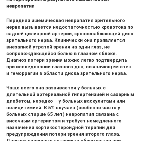
невропатии
Передняя ишемическая невропатия зрительного
нерва вызывается недостаточностью кровотока по
задней цилиарной артерии, кровоснабжающей диск
зрительного нерва. Клинически она проявляется
внезапной утратой зрения на один глаз, не
сопровождающейся болью в глазном яблоке.
Диагноз потери зрения можно легко подтвердить
при исследовании глазного дна, выявляющем отек
и геморрагии в области диска зрительного нерва.
Чаще всего она развивается у больных с
длительной артериальной гипертензией и сахарным
диабетом, нередко – у больных васкулитами или
полицитемией. В 5% случаев (особенно часто у
больных старше 65 лет) невропатия связана с
височным артериитом и требует немедленного
назначения кортикостероидной терапии для
предупреждения потери зрения второго глаза.
Диагноз височного артериита облегчается при