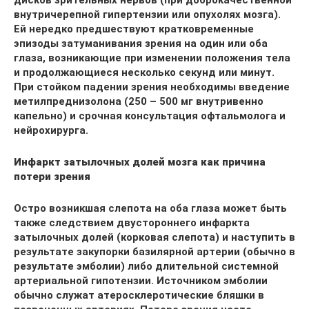
дисков зрительных нервов (при доброкачественной
внутричерепной гипертензии или опухолях мозга).
Ей нередко предшествуют кратковременные
эпизоды затуманивания зрения на один или оба
глаза, возникающие при изменении положения тела
и продолжающиеся несколько секунд или минут.
При стойком падении зрения необходимы введение
метилпреднизолона (250 – 500 мг внутривенно
капельно) и срочная консультация офтальмолога и
нейрохирурга.
Инфаркт затылочных долей мозга как причина
потери зрения
Остро возникшая слепота на оба глаза может быть
также следствием двустороннего инфаркта
затылочных долей (корковая слепота) и наступить в
результате закупорки базилярной артерии (обычно в
результате эмболии) либо длительной системной
артериальной гипотензии. Источником эмболии
обычно служат атеросклеротические бляшки в