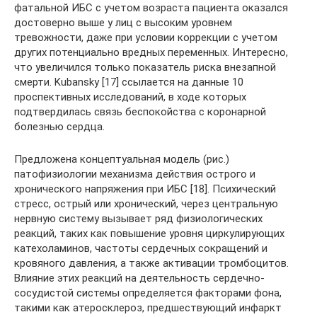
фатальной ИБС с учетом возраста пациента оказался
достоверно выше у лиц с высоким уровнем
тревожности, даже при условии коррекции с учетом
других потенциально вредных переменных. Интересно,
что увеличился только показатель риска внезапной
смерти. Kubansky [17] ссылается на данные 10
проспективных исследований, в ходе которых
подтвердилась связь беспокойства с коронарной
болезнью сердца.
Предложена концептуальная модель (рис.)
патофизиологии механизма действия острого и
хронического напряжения при ИБС [18]. Психический
стресс, острый или хронический, через центральную
нервную систему вызывает ряд физиологических
реакций, таких как повышение уровня циркулирующих
катехоламинов, частоты сердечных сокращений и
кровяного давления, а также активации тромбоцитов.
Влияние этих реакций на деятельность сердечно-
сосудистой системы определяется факторами фона,
такими как атеросклероз, предшествующий инфаркт