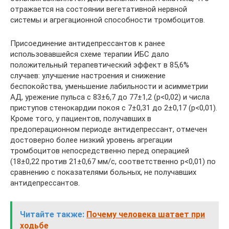
отражается на состоянии вегетативной нервной
системы и агрегационной способности тромбоцитов.
Присоединение антидепрессантов к ранее
использовавшейся схеме терапии ИБС дало
положительный терапевтический эффект в 85,6%
случаев: улучшение настроения и снижение
беспокойства, уменьшение лабильности и асимметрии
АД, урежение пульса с 83±6,7 до 77±1,2 (р<0,02) и числа
приступов стенокардии покоя с 7±0,31 до 2±0,17 (p<0,01).
Кроме того, у пациентов, получавших в
предоперационном периоде антидепрессант, отмечен
достоверно более низкий уровень агрегации
тромбоцитов непосредственно перед операцией
(18±0,22 против 21±0,67 мм/с, соответственно р<0,01) по
сравнению с показателями больных, не получавших
антидепрессантов.
Читайте также:
Почему человека шатает при
ходьбе