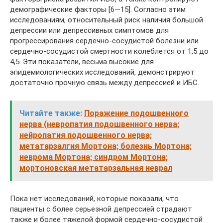
демографические факторы [6—15]. Согласно этим
исследованиям, относительный риск наличия большой
депрессии или депрессивных симптомов для
прогрессирования сердечно-сосудистой болезни или
сердечно-сосудистой смертности колеблется от 1,5 до
4,5. Эти показатели, весьма высокие для
эпидемиологических исследований, демонстрируют
достаточно прочную связь между депрессией и ИБС.
Читайте также:
Поражение подошвенного
нерва (невропатия подошвенного нерва;
нейропатия подошвенного нерва;
метатарзалгия Мортона; болезнь Мортона;
неврома Мортона; синдром Мортона;
мортоновская метатарзальная неврал
Пока нет исследований, которые показали, что
пациенты с более серьезной депрессией страдают
также и более тяжелой формой сердечно-сосудистой