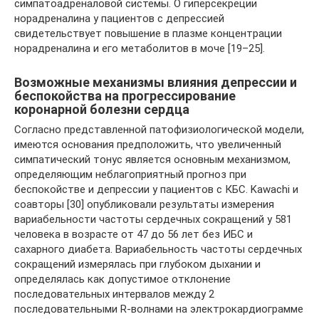
симпатоадреналовой системы. О гиперсекреции
норадреналина у пациентов с депрессией
свидетельствует повышение в плазме концентрации
норадреналина и его метаболитов в моче [19–25].
Возможные механизмы влияния депрессии и
беспокойства на прогрессирование
коронарной болезни сердца
Согласно представленной патофизиологической модели,
имеются основания предположить, что увеличенный
симпатический тонус является основным механизмом,
определяющим неблагоприятный прогноз при
беспокойстве и депрессии у пациентов с КБС. Kawachi и
соавторы [30] опубликовали результаты измерения
вариабельности частоты сердечных сокращений у 581
человека в возрасте от 47 до 56 лет без ИБС и
сахарного диабета. Вариабельность частоты сердечных
сокращений измерялась при глубоком дыхании и
определялась как допустимое отклонение
последовательных интервалов между 2
последовательными R-волнами на электрокардиограмме