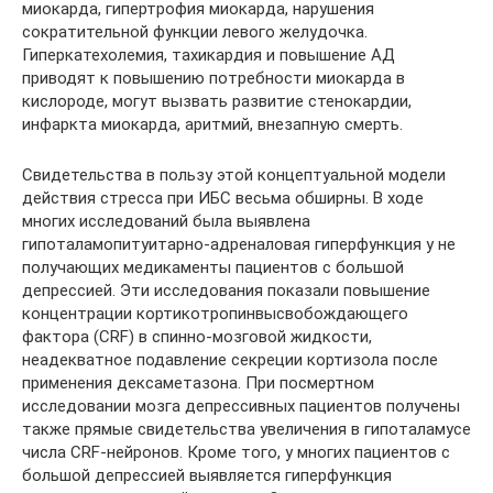
миокарда, гипертрофия миокарда, нарушения
сократительной функции левого желудочка.
Гиперкатехолемия, тахикардия и повышение АД
приводят к повышению потребности миокарда в
кислороде, могут вызвать развитие стенокардии,
инфаркта миокарда, аритмий, внезапную смерть.
Свидетельства в пользу этой концептуальной модели
действия стресса при ИБС весьма обширны. В ходе
многих исследований была выявлена
гипоталамопитуитарно-адреналовая гиперфункция у не
получающих медикаменты пациентов с большой
депрессией. Эти исследования показали повышение
концентрации кортикотропинвысвобождающего
фактора (CRF) в спинно-мозговой жидкости,
неадекватное подавление секреции кортизола после
применения дексаметазона. При посмертном
исследовании мозга депрессивных пациентов получены
также прямые свидетельства увеличения в гипоталамусе
числа CRF-нейронов. Кроме того, у многих пациентов с
большой депрессией выявляется гиперфункция