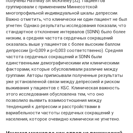
получены Hathway SR McKineley [32]. Пациентов
группировали с применением Миннесотской
многопрофильной индивидуальной шкалы депрессии.
Важно отметить, что клинически ни один пациент не был
угнетен. Однако результаты исследования показали, что
стандартное отклонение интервалов (SDNN) было более
низким, а средняя частота сердечных сокращений
оказалась выше у пациентов с более высоким баллом
депрессии (р=0,009 и р=0,003 соответственно). Средняя
частота сердечных сокращений и SDNN были
единственными демографическими или клиническими
факторами, которые обусловливали различие между
группами. Авторы приписывали полученные результаты
уже установленной связи между депрессией и риском
выживания у пациентов с КБС. Клиническая важность
этого исследования обусловлена тем, что оно
позволило выявить взаимоотношения между
тенденцией к депрессии и расстройствами в
вариабельности частоты сердечных сокращений у
населения, которое очевидно клинически не угнетено.