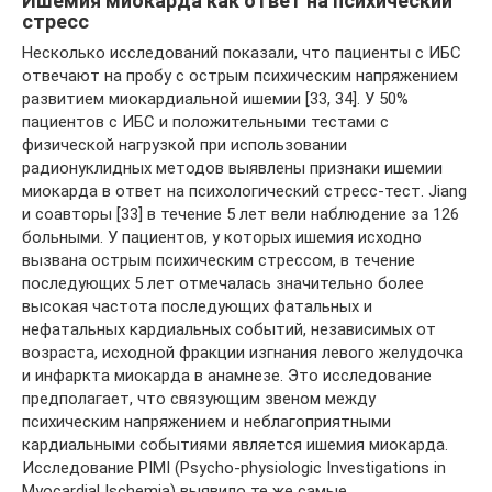
Ишемия миокарда как ответ на психический
стресс
Несколько исследований показали, что пациенты с ИБС
отвечают на пробу с острым психическим напряжением
развитием миокардиальной ишемии [33, 34]. У 50%
пациентов с ИБС и положительными тестами с
физической нагрузкой при использовании
радионуклидных методов выявлены признаки ишемии
миокарда в ответ на психологический стресс-тест. Jiang
и соавторы [33] в течение 5 лет вели наблюдение за 126
больными. У пациентов, у которых ишемия исходно
вызвана острым психическим стрессом, в течение
последующих 5 лет отмечалась значительно более
высокая частота последующих фатальных и
нефатальных кардиальных событий, независимых от
возраста, исходной фракции изгнания левого желудочка
и инфаркта миокарда в анамнезе. Это исследование
предполагает, что связующим звеном между
психическим напряжением и неблагоприятными
кардиальными событиями является ишемия миокарда.
Исследование PIMI (Psycho-physiologic Investigations in
Myocardial Ischemia) выявило те же самые