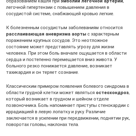
образованием кашля при
эмболии легочной артерии
,
легочной гипертензии с повышением давления в
сосудистой системе, снабжающей кровью легкие.
К болезненным сосудистым заболеваниям относится
расслаивающая аневризма аорты
с характерным
поражением крупных сосудов. Это неотложное
состояние может представлять угрозу для жизни
человека. При этом боль вначале ощущается в области
сердца и постепенно перемещается вниз живота. У
больного резко понижается давление, возникает
тахикардия и он теряет сознание.
Классическим примером появления болевого синдрома в
области грудной клетки может являться
остеохондроз
,
который возникает в грудном и шейном отделе
позвоночника. Боль напоминает приступы стенокардии с
иррадиацией в левую лопатку и руку. Различие
заключается в усилении при передвижении, поднятии рук,
поворотах головы, наклонах тела.