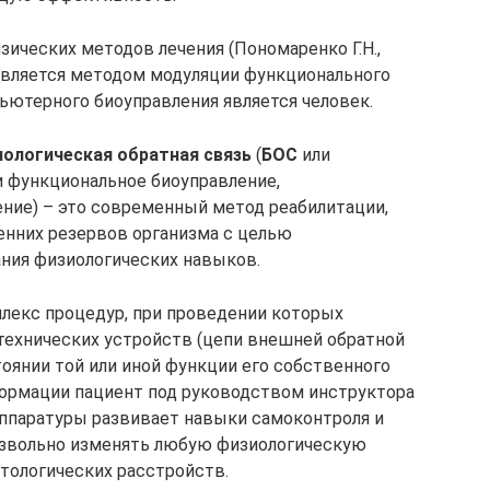
ических методов лечения (Пономаренко Г.Н.,
является методом модуляции функционального
ьютерного биоуправления является человек.
иологическая обратная связь
(
БОС
или
ли функциональное биоуправление,
ение) – это современный метод реабилитации,
енних резервов организма с целью
ния физиологических навыков.
лекс процедур, при проведении которых
технических устройств (цепи внешней обратной
оянии той или иной функции его собственного
формации пациент под руководством инструктора
ппаратуры развивает навыки самоконтроля и
оизвольно изменять любую физиологическую
тологических расстройств.