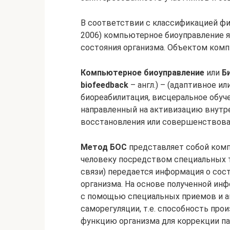
В соответствии с классификацией физ
2006) компьютерное биоуправление 
состояния организма. Объектом комп
Компьютерное биоуправление
или
Б
biofeedback
– англ.) – (адаптивное и
биореабилитация, висцеральное обуч
направленный на активизацию внутр
восстановления или совершенствова
Метод БОС
представляет собой комп
человеку посредством специальных 
связи) передается информация о сост
организма. На основе полученной ин
с помощью специальных приемов и а
саморегуляции, т.е. способность пр
функцию организма для коррекции па