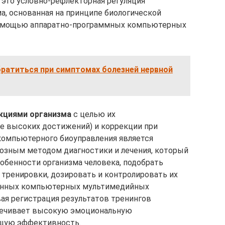
 это условно-рефлекторная регуляция
а, основанная на принципе биологической
 помощью аппаратно-программных компьютерных
братиться при симптомах болезней нервной
кциями организма
с целью их
е высоких достижений) и коррекции при
 компьютерного биоуправления является
ным методом диагностики и лечения, который
обенности организма человека, подобрать
 тренировки, дозировать и контролировать их
енных компьютерных мультимедийных
ая регистрация результатов тренингов
печивает высокую эмоциональную
бщую эффективность.