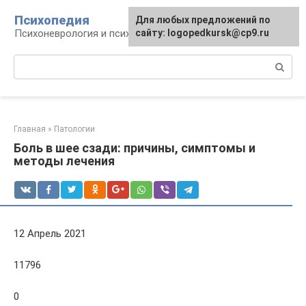
Перейти
Психопедия
Для любых предложений по
к
Психоневрология и психиатрия
сайту: logopedkursk@cp9.ru
контенту
Поиск:
Главная
»
Патологии
Боль в шее сзади: причины, симптомы и
методы лечения
12 Апрель 2021
11796
0