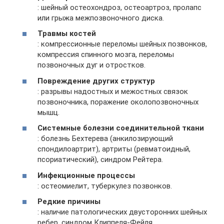
: шейный остеохондроз, остеоартроз, пролапс
или грыжа межпозвоночного диска.
Травмы костей
: компрессионные переломы шейных позвонков,
компрессия спинного мозга, переломы
позвоночных дуг и отростков.
Повреждение других структур
: разрывы надостных и межостных связок
позвоночника, поражение околопозвоночных
мышц.
Системные болезни соединительной ткани
: болезнь Бехтерева (анкилозирующий
спондилоартрит), артриты (ревматоидный,
псориатический), синдром Рейтера.
Инфекционные процессы
: остеомиелит, туберкулез позвонков.
Редкие причины
: наличие патологических двусторонних шейных
ребер, синдром Клиппеля-Фейля.