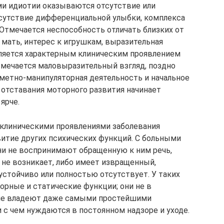
ми идиотии оказываются отсутствие или
тсутствие дифференциальной улыбки, комплекса
Отмечается неспособность отличать близких от
 мать, интерес к игрушкам, выразительная
вляется характерным клиническим проявлением
тмечается маловыразительный взгляд, поздно
дметно-манипуляторная деятельность и начальное
 отставания моторного развития начинает
ярче.
 клиническими проявлениями заболевания
витие других психических функций. С больными
они не воспринимают обращенную к ним речь,
не возникает, либо имеет извращенный,
устойчиво или полностью отсутствует. У таких
рные и статические функции; они не в
 не владеют даже самыми простейшими
 с чем нуждаются в постоянном надзоре и уходе.