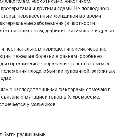
я алкоголем, наркотиками, никотином,
препаратами и другими ядами. Не последнюю
акторы, перенесенные женщиной во время
актериальные заболевания (в частности,
набжения плаценты, дефицит витаминов и других
и постнатальном периоде: гипоксия, черепно-
ции, тяжелые болезни в раннем (особенно
едко органическое поражение головного мозга
 положении плода, обвитии пуповиной, затяжных
одах.
вязь с наследственными факторами отмечают
я связана с мутацией генов в Х-хромосоме,
тречается у мальчиков.
т быть различными: