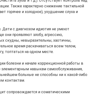
чистить зубы и т.д.). Отсутствует контроль над
ации. Также характерно снижение тактильной
ет горячее и холодное), ухудшение слуха и
 Дети с диагнозом идиотия не умеют
аще они проявляют злобу, агрессию,
ых скудны, невыразительны, хаотичны,
ельное время раскачиваться всем телом,
гу, топтаться на одном месте.
дии болезни и начале коррекционной работы в
ие элементарным навыкам самообслуживания,
льнейшем больные не способны ни к какой-либо
ым контактам.
ицит сопровождается и соматическими