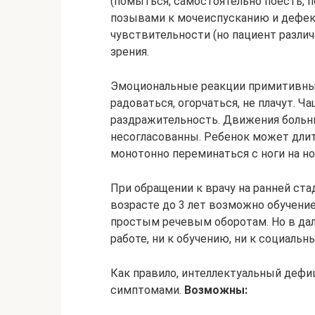
(помыться, самостоятельно поесть, по
позывами к мочеиспусканию и дефек
чувствительности (но пациент различа
зрения.
Эмоциональные реакции примитивны.
радоваться, огорчаться, не плачут. Ч
раздражительность. Движения больн
несогласованны. Ребенок может длит
монотонно переминаться с ноги на но
При обращении к врачу на ранней ста
возрасте до 3 лет возможно обучен
простым речевым оборотам. Но в да
работе, ни к обучению, ни к социальн
Как правило, интеллектуальный деф
симптомами.
Возможны: