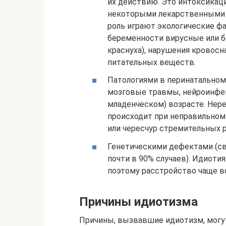
их действию. Это интоксикаци
некоторыми лекарственными 
роль играют экологические ф
беременности вирусные или б
краснуха), нарушения кровос
питательных веществ.
Патологиями в перинатальном 
мозговые травмы, нейроинфек
младенческом) возрасте. Нер
происходит при неправильном
или чересчур стремительных р
Генетическими дефектами (с
почти в 90% случаев). Идиоти
поэтому расстройство чаще вс
Причины идиотизма
Причины, вызвавшие идиотизм, могу