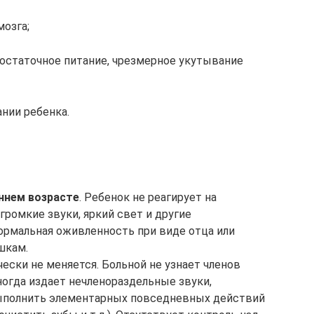
озга;
достаточное питание, чрезмерное укутывание
нии ребенка.
ннем возрасте
. Ребенок не реагирует на
громкие звуки, яркий свет и другие
нормальная оживленность при виде отца или
шкам.
ески не меняется. Больной не узнает членов
иногда издает нечленораздельные звуки,
ыполнить элементарных повседневных действий