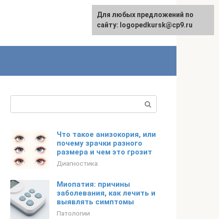
Для любых предложений по
сайту: logopedkursk@cp9.ru
Поиск:
Что такое анизокория, или
почему зрачки разного
размера и чем это грозит
Диагностика
Миопатия: причины
заболевания, как лечить и
выявлять симптомы
Патологии