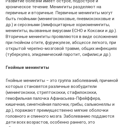
Развитие болезни имеет острое, подострое и
хроническое течение. Менингиты разделяют на
первичные и вторичные. Первичные менингиты могут
быть гнойными (менингококковые, пневмококковые и
др.) и серозными (лимфоцитарные хориоменингиты,
менингиты, вызванные вирусами ECHO и Коксаки и др.).
Вторичные менингиты проявляются в виде осложнения
при гнойном отите, фурункулезе, абсцессе легкого, при
открытой черепно-мозговой травме, общих инфекциях
(туберкулез, эпидемический паротит, сифилис,и др.).
Гнойные менингиты
Гнойные менингиты – это группа заболеваний, причиной
которых становятся различные возбудители
(менингококки, стрептококки, стафилококки,
гемофильная палочка Афанасьева-Пфейффера,
кишечная, синегнойная палочки, грибы, сальмонеллы и
др.), поражают преимущественно мягкие оболочки
головного и спинного мозга. Заболеванию поддаются
дети всех возрастов, особенно раннего, это