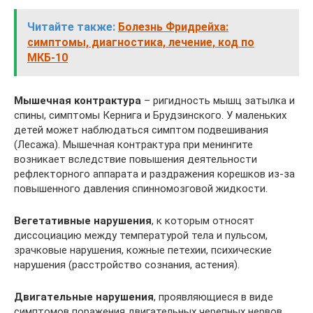
Читайте также:
Болезнь Фридрейха:
симптомы, диагностика, лечение, код по
МКБ-10
Мышечная контрактура
– ригидность мышц затылка и
спины, симптомы Кернига и Брудзинского. У маленьких
детей может наблюдаться симптом подвешивания
(Лесажа). Мышечная контрактура при менингите
возникает вследствие повышения деятельности
рефлекторного аппарата и раздражения корешков из-за
повышенного давления спинномозговой жидкости.
Вегетативные нарушения
, к которым относят
диссоциацию между температурой тела и пульсом,
зрачковые нарушения, кожные петехии, психические
нарушения (расстройство сознания, астения).
Двигательные нарушения
, проявляющиеся в виде
симптомов поражения двигательных черепных нервов,