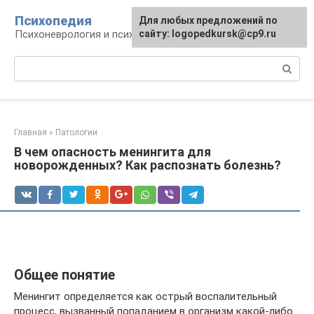
Перейти
Психопедия
Для любых предложений по
к
Психоневрология и психиатрия
сайту: logopedkursk@cp9.ru
контенту
Поиск:
Главная
»
Патологии
В чем опасность менингита для
новорожденных? Как распознать болезнь?
Общее понятие
Менингит определяется как острый воспалительный
процесс, вызванный попаданием в организм какой-либо