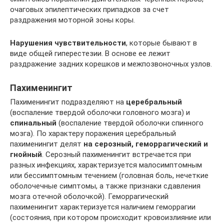
очаговых эпилептических припадков за счет
раздражения моторной зоны коры.
Нарушения чувствительности
, которые бывают в
виде общей гиперестезии. В основе ее лежит
раздражение задних корешков и межпозвоночных узлов.
Пахименингит
Пахименингит подразделяют на
церебральный
(воспаление твердой оболочки головного мозга) и
спинальный
(воспаление твердой оболочки спинного
мозга). По характеру поражения церебральный
пахименингит делят
на серозный, геморрагический и
гнойный
. Серозный пахименингит встречается при
разных инфекциях, характеризуется малосимптомным
или бессимптомным течением (головная боль, нечеткие
оболочечные симптомы, а также признаки сдавления
мозга отечной оболочкой). Геморрагический
пахименингит характеризуется наличием геморрагии
(состояния, при котором происходит кровоизлияние или