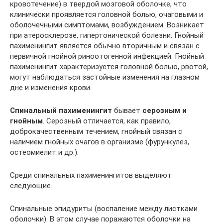
кровотечение) в твердой мозговой оболочке, что
клинически проявляется головной болью, очаговыми и
оболочечными симптомами, возбуждением. Возникает
при атеросклерозе, гипертонической болезни. Гнойный
пахименингит является обычно вторичным и связан с
первичной гнойной риноотогенной инфекцией. Гнойный
пахименингит характеризуется головной болью, рвотой,
могут наблюдаться застойные изменения на глазном
дне и изменения крови.
Спинальный пахименингит
бывает
серозным и
гнойным
. Серозный отличается, как правило,
доброкачественным течением, гнойный связан с
наличием гнойных очагов в организме (фурункулез,
остеомиелит и др.).
Среди спинальных пахименингитов выделяют
следующие.
Спинальные эпидуриты (воспаление между листками
оболочки). В этом случае поражаются оболочки на