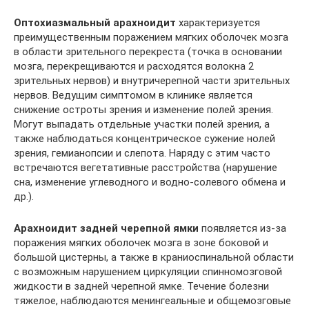
Оптохиазмальный арахноидит
характеризуется
преимущественным поражением мягких оболочек мозга
в области зрительного перекреста (точка в основании
мозга, перекрещиваются и расходятся волокна 2
зрительных нервов) и внутричерепной части зрительных
нервов. Ведущим симптомом в клинике является
снижение остроты зрения и изменение полей зрения.
Могут выпадать отдельные участки полей зрения, а
также наблюдаться концентрическое сужение нолей
зрения, гемианопсии и слепота. Наряду с этим часто
встречаются вегетативные расстройства (нарушение
сна, изменение углеводного и водно-солевого обмена и
др.).
Арахноидит задней черепной ямки
появляется из-за
поражения мягких оболочек мозга в зоне боковой и
большой цистерны, а также в краниоспинальной области
с возможным нарушением циркуляции спинномозговой
жидкости в задней черепной ямке. Течение болезни
тяжелое, наблюдаются менингеальные и общемозговые