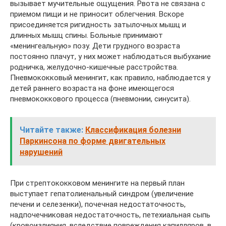
вызывает мучительные ощущения. Рвота не связана с
приемом пищи и не приносит облегчения. Вскоре
присоединяется ригидность затылочных мышц и
длинных мышц спины. Больные принимают
«менингеальную» позу. Дети грудного возраста
постоянно плачут, у них может наблюдаться выбухание
родничка, желудочно-кишечные расстройства.
Пневмококковый менингит, как правило, наблюдается у
детей раннего возраста на фоне имеющегося
пневмококкового процесса (пневмонии, синусита).
Читайте также:
Классификация болезни
Паркинсона по форме двигательных
нарушений
При стрептококковом менингите на первый план
выступает гепатолиенальный синдром (увеличение
печени и селезенки), почечная недостаточность,
надпочечниковая недостаточность, петехиальная сыпь
(кровоизлияния, вследствие повреждения капилляров, в