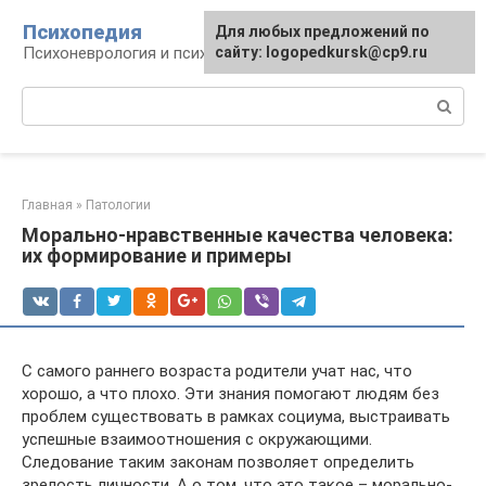
Перейти
Психопедия
Для любых предложений по
к
Психоневрология и психиатрия
сайту: logopedkursk@cp9.ru
контенту
Поиск:
Главная
»
Патологии
Морально-нравственные качества человека:
их формирование и примеры
С самого раннего возраста родители учат нас, что
хорошо, а что плохо. Эти знания помогают людям без
проблем существовать в рамках социума, выстраивать
успешные взаимоотношения с окружающими.
Следование таким законам позволяет определить
зрелость личности. А о том, что это такое – морально-