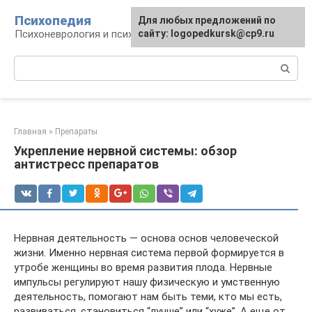
Перейти
Психопедия
Для любых предложений по
к
Психоневрология и психиатрия
сайту: logopedkursk@cp9.ru
контенту
Поиск:
Главная
»
Препараты
Укрепление нервной системы: обзор
антистресс препаратов
Нервная деятельность — основа основ человеческой
жизни. Именно нервная система первой формируется в
утробе женщины во время развития плода. Нервные
импульсы регулируют нашу физическую и умственную
деятельность, помогают нам быть теми, кто мы есть,
развиваться, становиться “лучше” или “хуже”. А еще от