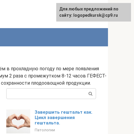
Для любых предложений по
сайту: logopedkursk@cp9.ru
ём в прохладную погоду по мере появления
мум 2 раза с промежутком 8-12 часов ГЕФЕСТ-
сохранности плодоовощной продукции.
Поиск:
Завершить гештальт как.
Цикл завершения
гештальта.
Патологии