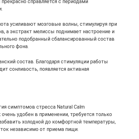
l прекрасно справляется с периодами
.
лота усиливают мозговые волны, стимулируя при
в, а экстракт мелиссы поднимает настроение и
ательно подобранный сбалансированный состав
ьного фона.
нский состав. Благодаря стимуляции работы
дит сонливость, появляется активная
тия симптомов стресса Natural Calm
ок очень удобен в применении, требуется только
разбавить холодной до комфортной температуры,
ток независимо от приема пищи.