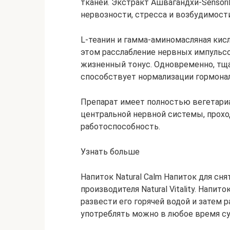
тканей. Экстракт Ашвагандхи-Sensori
нервозности, стресса и возбудимости
L-теанин и гамма-аминомасляная кис
этом расслабление нервных импульсо
жизненный тонус. Одновременно, тщ
способствует нормализации гормонал
Препарат имеет полностью вегетариа
центральной нервной системы, прохо
работоспособность.
Узнать больше
Напиток Natural Calm Напиток для сня
производителя Natural Vitality. Напит
развести его горячей водой и затем 
употреблять можно в любое время су