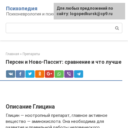
Перейти
Психопедия
Для любых предложений по
к
Психоневрология и психиатрия
сайту: logopedkursk@cp9.ru
контенту
Поиск:
Главная
»
Препараты
Персен и Ново-Пассит: сравнение и что лучше
Описание Глицина
Глицин — ноотропный препарат, главное активное
вещество — аминокислота. Она необходима для
развития и правильной работы человеческого