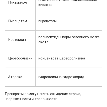
Пикамилон
кислота
Пирацетам
пирацетам
полипептиды коры головного мозга
Кортексин
скота
Церебролизин
концентрат церебролизина
Атаракс
гидроксизина гидрохлорид
Препараты помогут снять ощущение страха,
напряженности и тревожности.