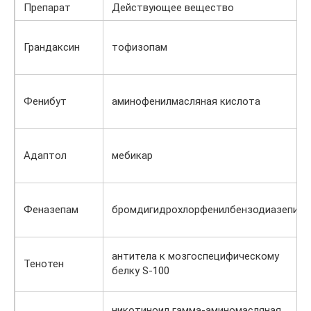
Препарат
Действующее вещество
Грандаксин
тофизопам
Фенибут
аминофенилмасляная кислота
Адаптол
мебикар
Феназепам
бромдигидрохлорфенилбензодиазепин
антитела к мозгоспецифическому
Тенотен
белку S-100
никотиноил гамма-аминомасляная