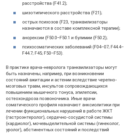
расстройства (F41.2);
шизотипического расстройства (F21);
острых психозов (F23, транквилизаторы
назначаются в составе комплексной терапии);
анорексии (F50.0–F50.1 и булимии (F50.2);
психосоматических заболеваний (F04–07; F44.4–
F44.7; F45; F50–F53).
В практике врача-невролога транквилизаторы могут
быть назначены, например, при возникновении
состояний ажитации и астении вследствие черепно-
мозговых травм, инсультов сопровождающихся
повышением мышечного тонуса, эпилепсии,
остеохондроза позвоночника. Иные врачи
соматического профиля назначают анксиолитики при
лечении функциональных нарушений в работе ЖКТ
(гастроэнтеролог), сердечно-сосудистой системы
(кардиолог), мочевыделительной системы (гинеколог,
уролог), абстинентных состояний и последствий