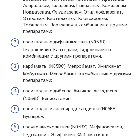
Алпразолам, Галазепам, Пиназепам, Камазепам.
Нордазепам, Флудиазепам, Этил лофлазепат,
Этизолам, Клотиазепам, Клоксазолам,
Тофизопам, Лоразепам в комбинации с другими
препаратами;
производные дифенилметана (N05BB):
Гидроксизин, Каптодиам, Гидроксизин в
комбинации с другими препаратами;
карбаматы (N05BC): Мепробамат, Эмилкамат,
Мебутамат, Мепробамат в комбинации с другими
препаратами;
производные дибензо-бицикло-октадиена
(N05BD): Бензоктамин;
производные азаспиродекандиона (N05BE):
Буспирон;
прочие анксиолитики (N05BX): Мефеноксалон,
Гедокарнил, Этифоксин, Фабомотизол.