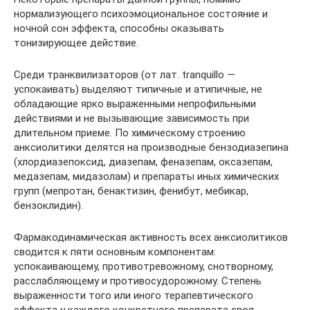
нормализующего психоэмоциональное состояние и
ночной сон эффекта, способны оказывать
тонизирующее действие.
Среди транквилизаторов (от лат. tranquillo —
успокаивать) выделяют типичные и атипичные, не
обладающие ярко выраженными непрофильными
действиями и не вызывающие зависимость при
длительном приеме. По химическому строению
анксиолитики делятся на производные бензодиазепина
(хлордиазепоксид, диазепам, феназепам, оксазепам,
медазепам, мидазолам) и препараты иных химических
групп (мепротан, бенактизин, фенибут, мебикар,
бензоклидин).
Фармакодинамическая активность всех анксиолитиков
сводится к пяти основным компонентам:
успокаивающему, противотревожному, снотворному,
расслабляющему и противосудорожному. Степень
выраженности того или иного терапевтического