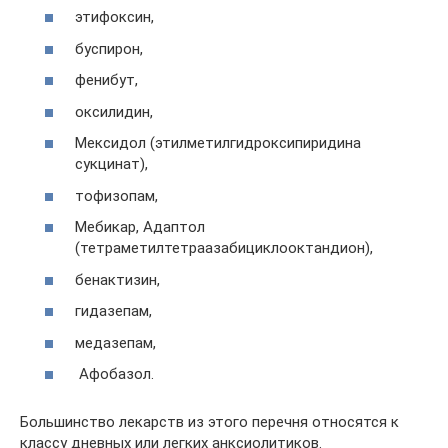
этифоксин,
буспирон,
фенибут,
оксилидин,
Мексидол (этилметилгидроксипиридина
сукцинат),
тофизопам,
Мебикар, Адаптол
(тетраметилтетраазабициклооктандион),
бенактизин,
гидазепам,
медазепам,
Афобазол.
Большинство лекарств из этого перечня относятся к
классу дневных или легких анксиолитиков.