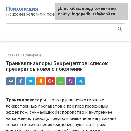
Перейти
Психопедия
Для любых предложений по
к
Психоневрология и психиатрия
сайту: logopedkursk@cp9.ru
контенту
Поиск:
Главная
»
Препараты
Транквилизаторы без рецептов: список
препаратов нового поколения
Транквилизаторы
— это группа психотропных
лекарственных препаратов с противотревожным
эффектом, снимающих беспокойство и внутреннее
напряжение, тревогу, тремор и мышечное напряжение
невротического происхождения, чувство страха.
Некоторые препараты данной группы, помимо