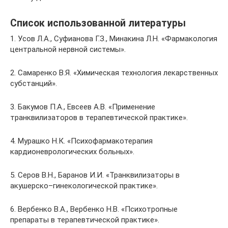
Список использованной литературы
1. Усов Л.А., Суфианова Г.З., Минакина Л.Н. «Фармакология
центральной нервной системы».
2. Самаренко В.Я. «Химическая технология лекарственных
субстанций».
3. Бакумов П.А., Евсеев А.В. «Применение
транквилизаторов в терапевтической практике».
4. Мурашко Н.К. «Психофармакотерапия
кардионеврологических больных».
5. Серов В.Н., Баранов И.И. «Транквилизаторы в
акушерско–гинекологической практике».
6. Вербенко В.А., Вербенко Н.В. «Психотропные
препараты в терапевтической практике».