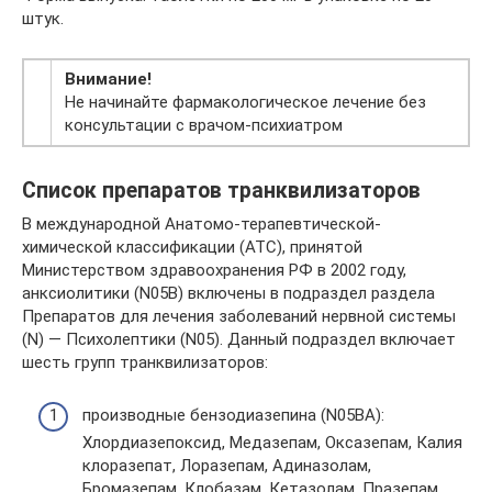
штук.
Внимание!
Не начинайте фармакологическое лечение без
консультации с врачом-психиатром
Список препаратов транквилизаторов
В международной Анатомо-терапевтической-
химической классификации (АТС), принятой
Министерством здравоохранения РФ в 2002 году,
анксиолитики (N05B) включены в подраздел раздела
Препаратов для лечения заболеваний нервной системы
(N) — Психолептики (N05). Данный подраздел включает
шесть групп транквилизаторов:
производные бензодиазепина (N05BA):
Хлордиазепоксид, Медазепам, Оксазепам, Калия
клоразепат, Лоразепам, Адиназолам,
Бромазепам, Клобазам, Кетазолам, Празепам,