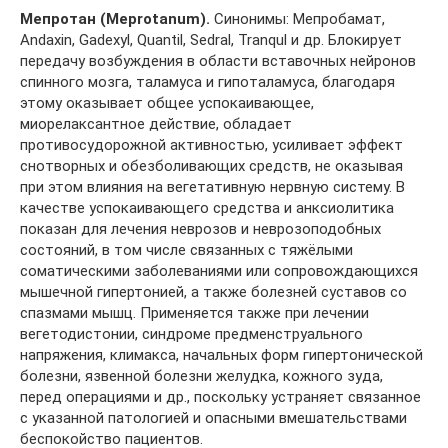
Мепротан (Meprotanum).
Синонимы: Мепробамат,
Andaxin, Gadexyl, Quantil, Sedral, Tranqul и др. Блокирует
передачу возбуждения в области вставочных нейронов
спинного мозга, таламуса и гипоталамуса, благодаря
этому оказывает общее успокаивающее,
миорелаксантное действие, обладает
противосудорожной активностью, усиливает эффект
снотворных и обезболивающих средств, не оказывая
при этом влияния на вегетативную нервную систему. В
качестве успокаивающего средства и анксиолитика
показан для лечения неврозов и неврозоподобных
состояний, в том числе связанных с тяжёлыми
соматическими заболеваниями или сопровождающихся
мышечной гипертонией, а также болезней суставов со
спазмами мышц. Применяется также при лечении
вегетодистонии, синдроме предменструального
напряжения, климакса, начальных форм гипертонической
болезни, язвенной болезни желудка, кожного зуда,
перед операциями и др., поскольку устраняет связанное
с указанной патологией и опасными вмешательствами
беспокойство пациентов.