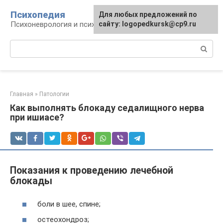
Перейти
Психопедия
Для любых предложений по
к
Психоневрология и психиатрия
сайту: logopedkursk@cp9.ru
контенту
Поиск:
Главная
»
Патологии
Как выполнять блокаду седалищного нерва
при ишиасе?
Показания к проведению лечебной
блокады
боли в шее, спине;
остеохондроз;