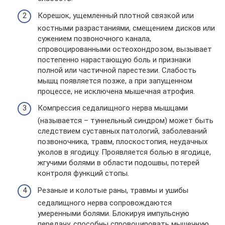
Корешок, ущемленный плотной связкой или
костными разрастаниями, смещением дисков или
сужением позвоночного канала,
спровоцированными остеохондрозом, вызывает
постепенно нарастающую боль и признаки
полной или частичной парестезии. Слабость
мышц появляется позже, а при запущенном
процессе, не исключена мышечная атрофия.
Компрессия седалищного нерва мышцами
(называется – туннельный синдром) может быть
следствием суставных патологий, заболеваний
позвоночника, травм, плоскостопия, неудачных
уколов в ягодицу. Проявляется болью в ягодице,
жгучими болями в области подошвы, потерей
контроля функций стопы.
Резаные и колотые раны, травмы и ушибы
седалищного нерва сопровождаются
умеренными болями. Блокируя импульсную
передачу, способны спровоцировать мышечную