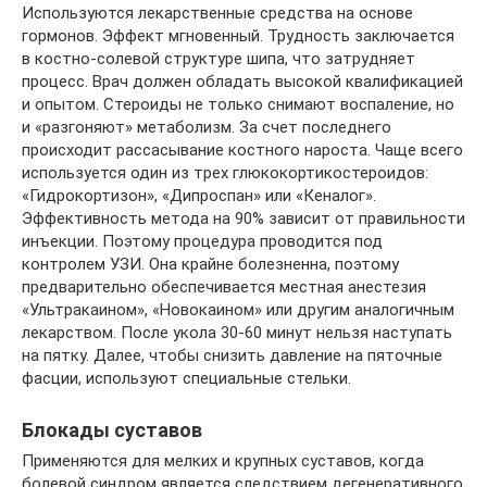
Используются лекарственные средства на основе
гормонов. Эффект мгновенный. Трудность заключается
в костно-солевой структуре шипа, что затрудняет
процесс. Врач должен обладать высокой квалификацией
и опытом. Стероиды не только снимают воспаление, но
и «разгоняют» метаболизм. За счет последнего
происходит рассасывание костного нароста. Чаще всего
используется один из трех глюкокортикостероидов:
«Гидрокортизон», «Дипроспан» или «Кеналог».
Эффективность метода на 90% зависит от правильности
инъекции. Поэтому процедура проводится под
контролем УЗИ. Она крайне болезненна, поэтому
предварительно обеспечивается местная анестезия
«Ультракаином», «Новокаином» или другим аналогичным
лекарством. После укола 30-60 минут нельзя наступать
на пятку. Далее, чтобы снизить давление на пяточные
фасции, используют специальные стельки.
Блокады суставов
Применяются для мелких и крупных суставов, когда
болевой синдром является следствием дегенеративного