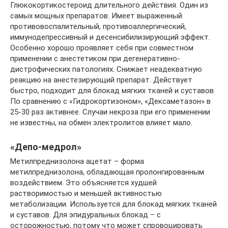
Глюкокортикостероид длительного действия. Один из
самых мощных препаратов. Имеет выраженный
противовоспалительный, противоаллергический,
иммунодепрессивный и десенсибилизирующий эффект.
Особенно хорошо проявляет себя при совместном
применении с анестетиком при дегенеративно-
дистрофических патологиях. Снижает неадекватную
реакцию на анестезирующий препарат. Действует
быстро, подходит для блокад мягких тканей и суставов.
По сравнению с «Гидрокортизоном», «Дексаметазон» в
25-30 раз активнее. Случаи некроза при его применении
не известны, на обмен электролитов влияет мало.
«Депо-медрол»
Метилпреднизолона ацетат – форма
метилпреднизолона, обладающая пролонгированным
воздействием. Это объясняется худшей
растворимостью и меньшей активностью
метаболизации. Используется для блокад мягких тканей
и суставов. Для эпидуральных блокад – с
осторожностью, потому что может спровоцировать