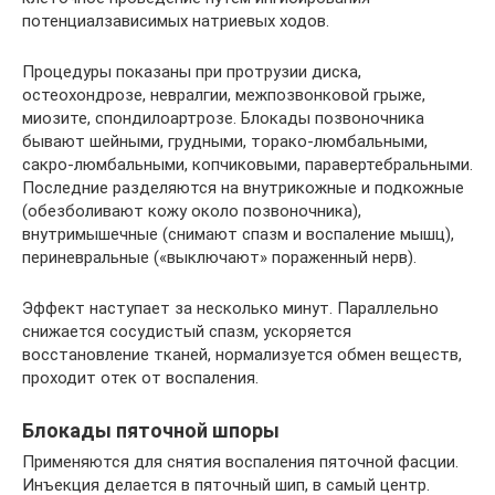
потенциалзависимых натриевых ходов.
Процедуры показаны при протрузии диска,
остеохондрозе, невралгии, межпозвонковой грыже,
миозите, спондилоартрозе. Блокады позвоночника
бывают шейными, грудными, торако-люмбальными,
сакро-люмбальными, копчиковыми, паравертебральными.
Последние разделяются на внутрикожные и подкожные
(обезболивают кожу около позвоночника),
внутримышечные (снимают спазм и воспаление мышц),
периневральные («выключают» пораженный нерв).
Эффект наступает за несколько минут. Параллельно
снижается сосудистый спазм, ускоряется
восстановление тканей, нормализуется обмен веществ,
проходит отек от воспаления.
Блокады пяточной шпоры
Применяются для снятия воспаления пяточной фасции.
Инъекция делается в пяточный шип, в самый центр.