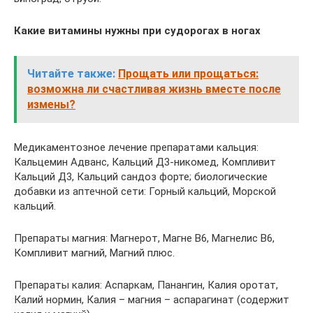
Какие витамины нужны при судорогах в ногах
Читайте также:
Прощать или прощаться:
возможна ли счастливая жизнь вместе после
измены?
Медикаментозное лечение препаратами кальция:
Кальцемин Адванс, Кальций Д3-никомед, Компливит
Кальций Д3, Кальций сандоз форте; биологические
добавки из аптечной сети: Горный кальций, Морской
кальций.
Препараты магния: Магнерот, Магне В6, Магнелис В6,
Компливит магний, Магний плюс.
Препараты калия: Аспаркам, Панангин, Калия оротат,
Калий нормин, Калия – магния – аспарагинат (содержит