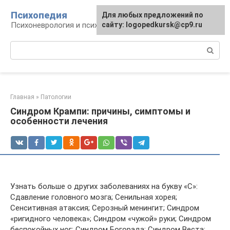
Перейти
Психопедия
Для любых предложений по
к
Психоневрология и психиатрия
сайту: logopedkursk@cp9.ru
контенту
Поиск:
Главная
»
Патологии
Синдром Крампи: причины, симптомы и
особенности лечения
Узнать больше о других заболеваниях на букву «С»:
Сдавление головного мозга; Сенильная хорея;
Сенситивная атаксия; Серозный менингит; Синдром
«ригидного человека»; Синдром «чужой» руки; Синдром
беспокойных ног; Синдром Богорада; Синдром Веста;