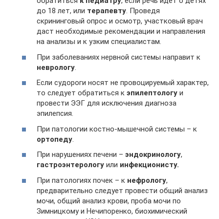
обратиться
к педиатру
, если речь идёт о детях
до 18 лет, или
терапевту
. Проведя
скрининговый опрос и осмотр, участковый врач
даст необходимые рекомендации и направления
на анализы и к узким специалистам.
При заболеваниях нервной системы направит к
неврологу
.
Если судороги носят не провоцируемый характер,
то следует обратиться к
эпилептологу
и
провести ЭЭГ для исключения диагноза
эпилепсия.
При патологии костно-мышечной системы – к
ортопеду
.
При нарушениях печени –
эндокринологу
,
гастроэнтерологу
или
инфекционисту.
При патологиях почек – к
нефрологу
,
предварительно следует провести общий анализ
мочи, общий анализ крови, проба мочи по
Зимницкому и Нечипоренко, биохимический