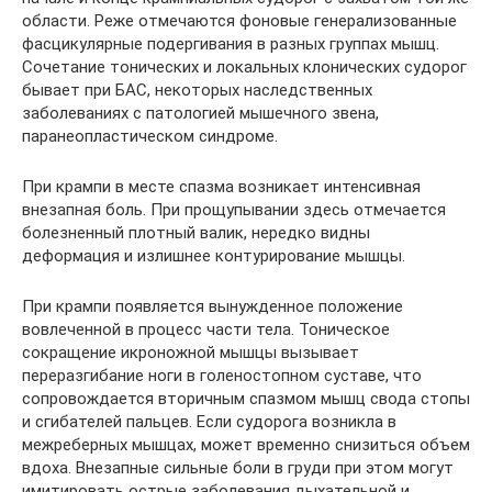
области. Реже отмечаются фоновые генерализованные
фасцикулярные подергивания в разных группах мышц.
Сочетание тонических и локальных клонических судорог
бывает при БАС, некоторых наследственных
заболеваниях с патологией мышечного звена,
паранеопластическом синдроме.
При крампи в месте спазма возникает интенсивная
внезапная боль. При прощупывании здесь отмечается
болезненный плотный валик, нередко видны
деформация и излишнее контурирование мышцы.
При крампи появляется вынужденное положение
вовлеченной в процесс части тела. Тоническое
сокращение икроножной мышцы вызывает
переразгибание ноги в голеностопном суставе, что
сопровождается вторичным спазмом мышц свода стопы
и сгибателей пальцев. Если судорога возникла в
межреберных мышцах, может временно снизиться объем
вдоха. Внезапные сильные боли в груди при этом могут
имитировать острые заболевания дыхательной и