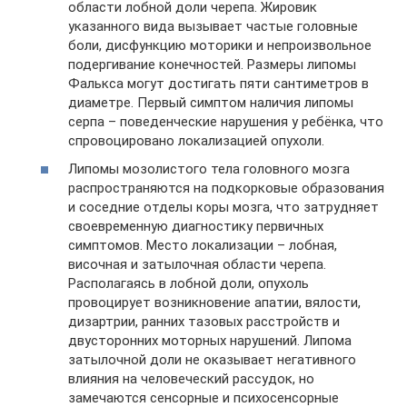
области лобной доли черепа. Жировик
указанного вида вызывает частые головные
боли, дисфункцию моторики и непроизвольное
подергивание конечностей. Размеры липомы
Фалькса могут достигать пяти сантиметров в
диаметре. Первый симптом наличия липомы
серпа – поведенческие нарушения у ребёнка, что
спровоцировано локализацией опухоли.
Липомы мозолистого тела головного мозга
распространяются на подкорковые образования
и соседние отделы коры мозга, что затрудняет
своевременную диагностику первичных
симптомов. Место локализации – лобная,
височная и затылочная области черепа.
Располагаясь в лобной доли, опухоль
провоцирует возникновение апатии, вялости,
дизартрии, ранних тазовых расстройств и
двусторонних моторных нарушений. Липома
затылочной доли не оказывает негативного
влияния на человеческий рассудок, но
замечаются сенсорные и психосенсорные