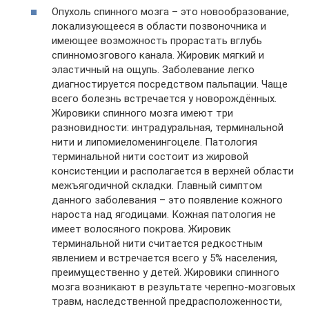
Опухоль спинного мозга – это новообразование,
локализующееся в области позвоночника и
имеющее возможность прорастать вглубь
спинномозгового канала. Жировик мягкий и
эластичный на ощупь. Заболевание легко
диагностируется посредством пальпации. Чаще
всего болезнь встречается у новорождённых.
Жировики спинного мозга имеют три
разновидности: интрадуральная, терминальной
нити и липомиеломенингоцеле. Патология
терминальной нити состоит из жировой
консистенции и располагается в верхней области
межъягодичной складки. Главный симптом
данного заболевания – это появление кожного
нароста над ягодицами. Кожная патология не
имеет волосяного покрова. Жировик
терминальной нити считается редкостным
явлением и встречается всего у 5% населения,
преимущественно у детей. Жировики спинного
мозга возникают в результате черепно-мозговых
травм, наследственной предрасположенности,