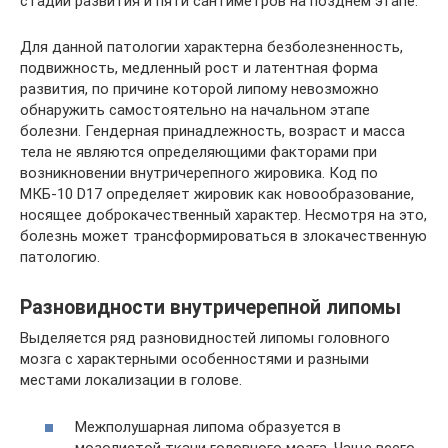
стадии развития и пяти сантиметров на позднем этапе.
Для данной патологии характерна безболезненность,
подвижность, медленный рост и латентная форма
развития, по причине которой липому невозможно
обнаружить самостоятельно на начальном этапе
болезни. Гендерная принадлежность, возраст и масса
тела не являются определяющими факторами при
возникновении внутричерепного жировика. Код по
МКБ-10 D17 определяет жировик как новообразование,
носящее доброкачественный характер. Несмотря на это,
болезнь может трансформироваться в злокачественную
патологию.
Разновидности внутричерепной липомы
Выделяется ряд разновидностей липомы головного
мозга с характерными особенностями и разными
местами локализации в голове.
Межполушарная липома образуется в
мозолистой ткани головного мозга. Чаще всего