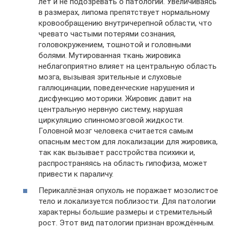
лет и не подозревать о патологии. Увеличиваясь
в размерах, липома препятствует нормальному
кровообращению внутричерепной области, что
чревато частыми потерями сознания,
головокружением, тошнотой и головными
болями. Мутированная ткань жировика
неблагоприятно влияет на центральную область
мозга, вызывая зрительные и слуховые
галлюцинации, поведенческие нарушения и
дисфункцию моторики. Жировик давит на
центральную нервную систему, нарушая
циркуляцию спинномозговой жидкости.
Головной мозг человека считается самым
опасным местом для локализации для жировика,
так как вызывает расстройства психики и,
распространяясь на область гипофиза, может
привести к параличу.
Перикаллёзная опухоль не поражает мозолистое
тело и локализуется поблизости. Для патологии
характерны большие размеры и стремительный
рост. Этот вид патологии признан врождённым.