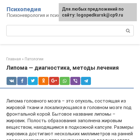
Перейти
Психопедия
Для любых предложений по
к
Психоневрология и психиатрия
сайту: logopedkursk@cp9.ru
контенту
Поиск:
Главная
»
Патологии
Липома — диагностика, методы лечения
Липома головного мозга – это опухоль, состоящая из
жировой ткани и локализующаяся в головном мозге под
фронтальной корой. Бытовое название липомы –
жировик. Полость образования заполнена жировым
веществом, находящимся в подкожной капсуле. Размеры
жировика достигают нескольких миллиметров на ранней