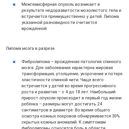
Межгемисферная опухоль возникает в
результате недоразвитости мозолистого тела и
встречается преимущественно у детей. Липома
указанной разновидности считается
врождённой.
Липома мозга в разрезе
Фибролипома – врождённая патология спинного
мозга. Для заболевания характерна жировая
трансформация, утолщение, укорочение и потеря
эластичности спинной нити. Чаще всего
встречается у детей во время прогрессивного
роста и развития – с 4 до 18 лет. Наибольший
прирост опухоли происходит в первый год жизни
ребёнка – размеры могут достигать 24
сантиметров в диаметре. Во время общего
осмотра кожных покровов обнаруживается 30%
скрытых кожных аномалий. К симптомам
фибролипомы относятся боль в области