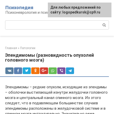
Перейти
Психопедия
Для любых предложений по
к
Психоневрология и психиатрия
сайту: logopedkursk@cp9.ru
контенту
Поиск:
Главная
»
Патологии
Эпендимомы (разновидность опухолей
головного мозга)
Эпендимомы – редкие опухоли, исходящие из эпендимы
– оболочки выстилающей изнутри желудочки головного
мозга и центральный канал спинного мозга. Из этого
следует, что в подавляющем большинстве случаев
эпендимомы расположены в желудочковой системе и в
спинном мозге интрадурально. Значительно реже