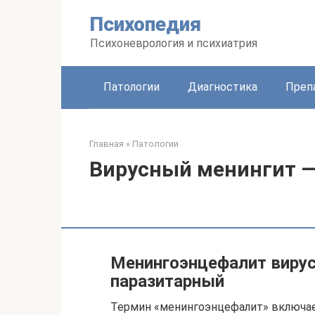
Перейти
Психопедия
к
контенту
Психоневрология и психиатрия
Патологии
Диагностика
Преп
Главная
»
Патологии
Вирусный менингит —
Менингоэнцефалит вирус
паразитарный
Термин «менингоэнцефалит» включае