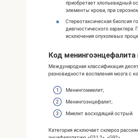
приобретает хлопьевидный ос
элементы крови, при серозном
Стереотаксическая биопсия го
диагностического характера. 
исключения опухолевых проце
Код менингоэнцефалита 
Международная классификация деся
разновидности воспаления мозга с ко
Менингомиелит;
Менингоэнцефалит;
Миелит восходящий острый.
Категория исключает склероз рассеян
энцефалопатию «G31.2», «G92».