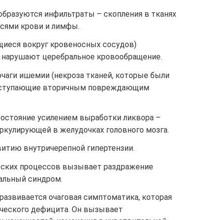
образуются инфильтраты – скопления в тканях
сями крови и лимфы.
иеся вокруг кровеносных сосудов)
 нарушают церебральное кровообращение.
очаги ишемии (некроза тканей, которые были
ыступающие вторичным повреждающим
состояние усилением выработки ликвора –
ркулирующей в желудочках головного мозга.
витию внутричерепной гипертензии.
еских процессов вызывает раздражение
альный синдром.
 развивается очаговая симптоматика, которая
ического дефицита. Он вызывает