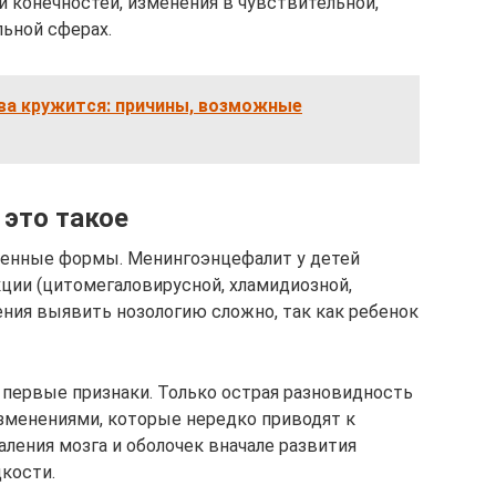
 конечностей, изменения в чувствительной,
льной сферах.
ва кружится: причины, возможные
 это такое
енные формы. Менингоэнцефалит у детей
ции (цитомегаловирусной, хламидиозной,
ения выявить нозологию сложно, так как ребенок
первые признаки. Только острая разновидность
менениями, которые нередко приводят к
аления мозга и оболочек вначале развития
кости.