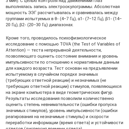
3 мин). С целью контроля над движениями глаз
выполнялась запись электроокулограммы. Абсолютная
мощность ЭЭГ рассчитывалась и сравнивалась между
группами испытуемых в θ- (4–7 Гц), α1- (7–12 Гц), β1- (14–
20 Гц), β2- (20–30 Гц) диапазонах.
Кроме того, проводилось психофизиологическое
исследование с помощью TOVA (the Test of Variables of
Attention) — теста непрерывной деятельности,
позволяющего оценить состояние внимания и уровень
импульсивности по отношению к нормативным данным
для каждого возраста. Тест основан на предъявлении
испытуемому в случайном порядке значимых
(требующих ответной реакции) и незначимых (не
требующих ответной реакции) стимулов, появляющихся
на экране компьютера в виде геометрических фигур.
Результаты исследования позволили количественно
оценить степень невнимательности (ошибки пропуска
значимых стимулов), уровень импульсивности (ошибки
реагирования на незначимые стимулы) и скорости
переработки информации (время ответа) и устойчивости
ответов (дисперсия времени ответа).