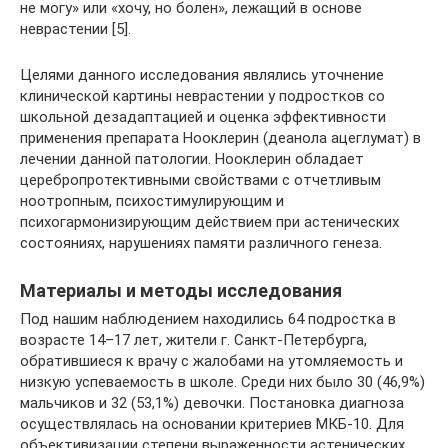
не могу» или «хочу, но болен», лежащий в основе
неврастении [5].
Целями данного исследования являлись уточнение
клинической картины неврастении у подростков со
школьной дезадаптацией и оценка эффективности
применения препарата Нооклерин (деанола ацеглумат) в
лечении данной патологии. Нооклерин обладает
церебропротективными свойствами с отчетливым
ноотропным, психостимулирующим и
психогармонизирующим действием при астенических
состояниях, нарушениях памяти различного генеза.
Материалы и методы исследования
Под нашим наблюдением находились 64 подростка в
возрасте 14–17 лет, жители г. Санкт-Петербурга,
обратившиеся к врачу с жалобами на утомляемость и
низкую успеваемость в школе. Среди них было 30 (46,9%)
мальчиков и 32 (53,1%) девочки. Постановка диагноза
осуществлялась на основании критериев МКБ-10. Для
объективизации степени выраженности астенических