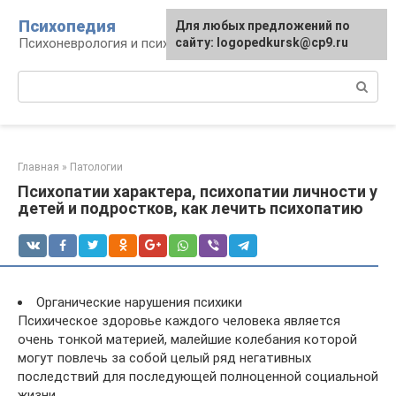
Перейти
Психопедия
Для любых предложений по
к
Психоневрология и психиатрия
сайту: logopedkursk@cp9.ru
контенту
Поиск:
Главная
»
Патологии
Психопатии характера, психопатии личности у
детей и подростков, как лечить психопатию
Органические нарушения психики
Психическое здоровье каждого человека является
очень тонкой материей, малейшие колебания которой
могут повлечь за собой целый ряд негативных
последствий для последующей полноценной социальной
жизни.