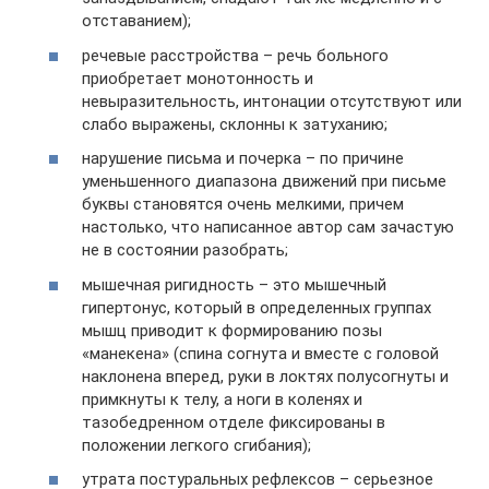
отставанием);
речевые расстройства – речь больного
приобретает монотонность и
невыразительность, интонации отсутствуют или
слабо выражены, склонны к затуханию;
нарушение письма и почерка – по причине
уменьшенного диапазона движений при письме
буквы становятся очень мелкими, причем
настолько, что написанное автор сам зачастую
не в состоянии разобрать;
мышечная ригидность – это мышечный
гипертонус, который в определенных группах
мышц приводит к формированию позы
«манекена» (спина согнута и вместе с головой
наклонена вперед, руки в локтях полусогнуты и
примкнуты к телу, а ноги в коленях и
тазобедренном отделе фиксированы в
положении легкого сгибания);
утрата постуральных рефлексов – серьезное