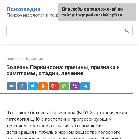
Перейти
Психопедия
Для любых предложений по
к
Психоневрология и психиатрия
сайту: logopedkursk@cp9.ru
контенту
Поиск:
Главная
»
Патологии
Болезнь Паркинсона: причины, признаки и
симптомы, стадии, лечение
Что такое болезнь Паркинсона (БП)? Это хроническая
патология ЦНС с постепенно прогрессирующим
течением, в основе развития которой лежит
дегенерация и гибель в черном веществе головного
мозга нейронов, синтезирующих дофамин. Дофамин