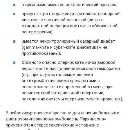
в организме имеется онкологический процесс;
присутствуют поражения зрительно-сенсорной
системы с частичной слепотой (риск от
стандартной операции состоит в абсолютной
потере зрения);
имеется неконтролируемый сахарный диабет
(gamma-knife и cyber-knife диабетикам не
противопоказаны);
больного опасно оперировать из-за высокой
вероятности наступления мозговой геморрагии
(н-р, при осуществляемом лечении
антитромботическими препаратами с
невозможностью их временной отмены, при
резистентной артериальной гипертонии,
патологиях системы свертываемости крови, др.).
В нейрохирургическом арсенале для лечения больных с
диагнозом «паркинсонизм/болезнь Паркинсона»
применяются стереотаксические методики с