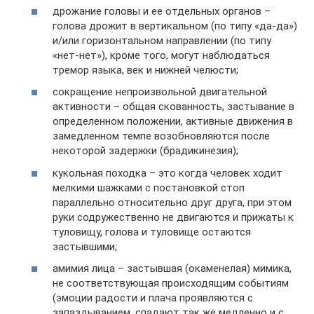
дрожание головы и ее отдельных органов –
голова дрожит в вертикальном (по типу «да-да»)
и/или горизонтальном направлении (по типу
«нет-нет»), кроме того, могут наблюдаться
тремор языка, век и нижней челюсти;
сокращение непроизвольной двигательной
активности – общая скованность, застывание в
определенном положении, активные движения в
замедленном темпе возобновляются после
некоторой задержки (брадикинезия);
кукольная походка – это когда человек ходит
мелкими шажками с постановкой стоп
параллельно относительно друг друга, при этом
руки содружественно не двигаются и прижаты к
туловищу, голова и туловище остаются
застывшими;
амимия лица – застывшая (окаменелая) мимика,
не соответствующая происходящим событиям
(эмоции радости и плача проявляются с
запаздыванием, спадают так же медленно и с