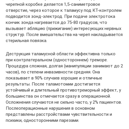
черепной коробке делается 1,5-саниметровое
отверстие, через которое к таламусу под КТ-контролем
подводится зонд-электрод. При подаче электротока
кончик зонда нагревается до 75-80 градусов, что
вызывает абляцию (прижигание) интересующих нервных
структур. После вмешательства на череп накладывается
стерильная повязка.
Деструкция таламусной области эффективна только
при контрлатеральном (одностороннем) треморе.
Процедура сложная, долгая (манипуляции занимают до 2
часов), по степени инвазивности средняя. Она
показывает в 90% случаев хорошие и отличные
результаты. После таламотомии достигается
устойчивый и длительный противотреморный эффект, у
большинства он отмечается сразу в операционной.
Осложнения случаются не сильно часто, у 2% пациентов.
Послеоперационные нарушения в основном
представлены расстройствами чувствительности и
психики, односторонними парезами.