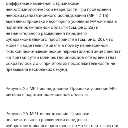
диффузные изменения с признаками
нейрофизиологической незрелости.При проведении
нейровизуализационного исследования (МРТ 2 Тл)
выявлены признаки некоторого усиления МР-сигнала в
парагиппокампальной области (
см. рис. 2а
) и
незначительного расширения переднего
субарахноидального пространства (
см. рис. 2б
), что
может свидетельствовать в пользу перенесенной
гипоксически-ишемической перинатальной энцефалопат
На третьи сутки количество эпизодов отведения глаз
сократилось до 6, при этом их продолжительность не
превышала нескольких секунд.
Рисунок 2а. МРТ-исследование. Признаки усиления МР-
сигнала в парагиппокампальной области.
Рисунок 2б. МРТ-исследование. Признаки
незначительного расширения переднего
субарахноидального пространства.На четвертые сутки