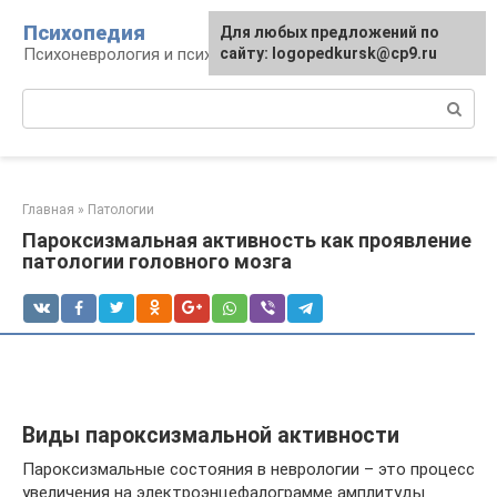
Перейти
Психопедия
Для любых предложений по
к
Психоневрология и психиатрия
сайту: logopedkursk@cp9.ru
контенту
Поиск:
Главная
»
Патологии
Пароксизмальная активность как проявление
патологии головного мозга
Виды пароксизмальной активности
Пароксизмальные состояния в неврологии – это процесс
увеличения на электроэнцефалограмме амплитуды