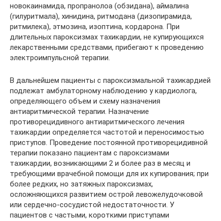
новокаинамида, пропранолоа (обзидана), аймалина
(гилуритмала), хинидина, ритмодана (дизопирамида,
ритмилека), этмозина, изоптина, кордарона. При
длительных пароксизмах тахикардии, не купирующихся
лекарственными средствами, прибегают к проведению
электроимпульсной терапии.
В дальнейшем пациенты с пароксизмальной тахикардией
подлежат амбулаторному наблюдению у кардиолога,
определяющего объем и схему назначения
антиаритмической терапии. Назначение
противорецидивного антиаритмического лечения
тахикардии определяется частотой и переносимостью
приступов. Проведение постоянной противорецидивной
терапии показано пациентам с пароксизмами
тахикардии, возникающими 2 и более раз в месяц и
требующими врачебной помощи для их купирования; при
более редких, но затяжных пароксизмах,
осложняющихся развитием острой левожелудочковой
или сердечно-сосудистой недостаточности. У
пациентов с частыми, короткими приступами