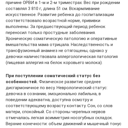
причине ОРВИ в 1-м и 2-м триместрах. Вес при рождении
составлял 3 810 г, длина 51 см. Вскармливание
искусственное. Развитие ребенка до госпитализации
соответствовало возрастной норме, прививки
выполнены. За предшествующий период ребенок
переносил только простудные заболевания.
Хроническую соматическую патологию и оперативные
вмешательства мама отрицала. Наследственность и
трансфузионный анамнез не отягощены, однако у
девочки наличествовала аллергологическая патология
(пищевая аллергия на белок коровьего молока).
При поступлении соматический статус без
особенностей.
Физическое развитие среднее
дисгармоничное по весу. Неврологический статус:
девочка в сознании, эмоционально лабильна, в
поведении адекватна, доступна осмотру и
соответствующему возрасту контакту. Сон, со слов
матери, спокойный. Со стороны черепных нервов
отмечалась легкая асимметрия носогубных складок.
Верхние конечности: объем движений и мышечный тонус