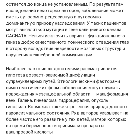
остается до конца не установленным. По результатам
исследований некоторых авторов, заболевание может
иметь аутосомно-рецессивную и аутосомно-
доминантную природу наследования. У таких пациентов
могут выявляться мутации в гене кальциевого канала
CACNA1A. Нельзя исключить вариант функционального
генеза доброкачественного тонического отведения глаз
в сторону вследствие незрелости мозговых структур и
нарушения межнейронной коммуникации.
Наиболее часто исследователями рассматривается
гипотеза возраст-зависимой дисфункции
супрануклеарных путей. Этиологическими факторами
симптоматических форм заболевания могут служить
повреждения мезенцефальной области — мальформация
вены Галена, пинеалома, гидроцефалия, опухоль
гипофиза. Возможна также ятрогенная природа данного
пароксизмального состояния. Ряд авторов указывает на
более частое его развитие у тех детей, матери которых
во время беременности принимали препараты
вальпроевой кислоты.