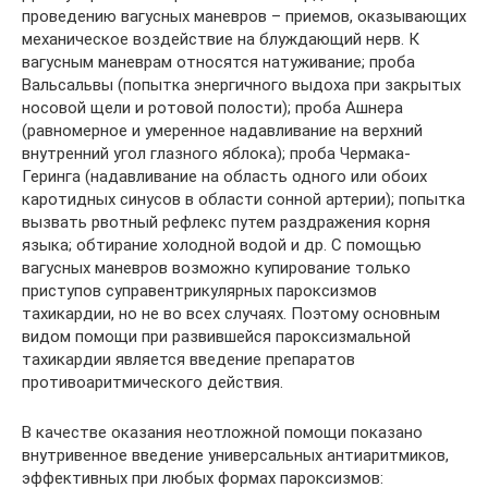
проведению вагусных маневров – приемов, оказывающих
механическое воздействие на блуждающий нерв. К
вагусным маневрам относятся натуживание; проба
Вальсальвы (попытка энергичного выдоха при закрытых
носовой щели и ротовой полости); проба Ашнера
(равномерное и умеренное надавливание на верхний
внутренний угол глазного яблока); проба Чермака-
Геринга (надавливание на область одного или обоих
каротидных синусов в области сонной артерии); попытка
вызвать рвотный рефлекс путем раздражения корня
языка; обтирание холодной водой и др. С помощью
вагусных маневров возможно купирование только
приступов суправентрикулярных пароксизмов
тахикардии, но не во всех случаях. Поэтому основным
видом помощи при развившейся пароксизмальной
тахикардии является введение препаратов
противоаритмического действия.
В качестве оказания неотложной помощи показано
внутривенное введение универсальных антиаритмиков,
эффективных при любых формах пароксизмов: