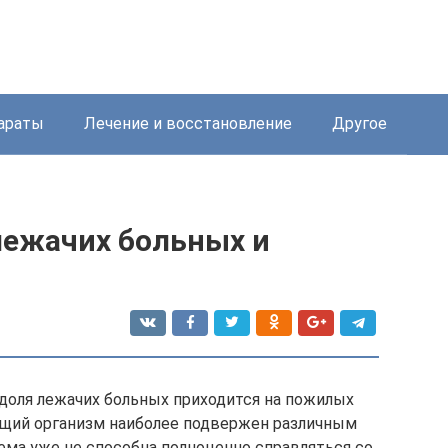
араты
Лечение и восстановление
Другое
лежачих больных и
доля лежачих больных приходится на пожилых
еющий организм наиболее подвержен различным
ема уже не способна полноценно справляться со