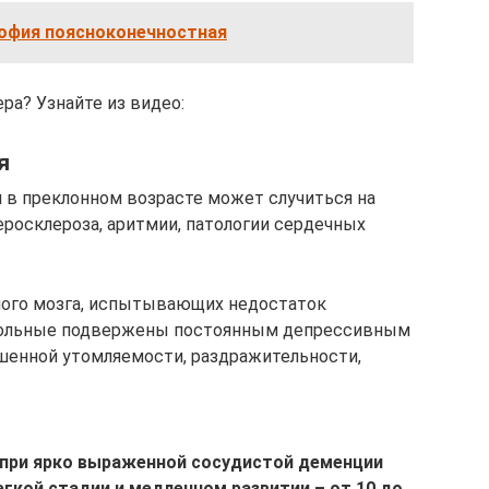
офия поясноконечностная
ра? Узнайте из видео:
я
 в преклонном возрасте может случиться на
росклероза, аритмии, патологии сердечных
ного мозга, испытывающих недостаток
 Больные подвержены постоянным депрессивным
шенной утомляемости, раздражительности,
при ярко выраженной сосудистой деменции
легкой стадии и медленном развитии – от 10 до