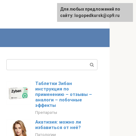
Для любых предложений по
сайту: logopedkursk@cp9.ru
Поиск:
Таблетки Зибан
инструкция по
применению – отзывы –
аналоги – побочные
эффекты
Препараты
Акатизия: можно ли
избавиться от неё?
Патологии