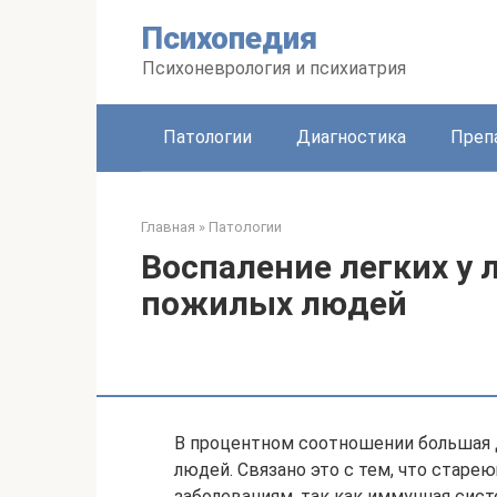
Перейти
Психопедия
к
контенту
Психоневрология и психиатрия
Патологии
Диагностика
Преп
Главная
»
Патологии
Воспаление легких у 
пожилых людей
В процентном соотношении большая 
людей. Связано это с тем, что стар
заболеваниям, так как иммунная сист