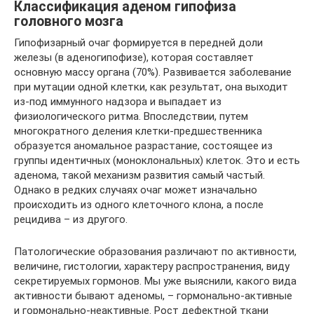
Классификация аденом гипофиза
головного мозга
Гипофизарный очаг формируется в передней доли
железы (в аденогипофизе), которая составляет
основную массу органа (70%). Развивается заболевание
при мутации одной клетки, как результат, она выходит
из-под иммунного надзора и выпадает из
физиологического ритма. Впоследствии, путем
многократного деления клетки-предшественника
образуется аномальное разрастание, состоящее из
группы идентичных (моноклональных) клеток. Это и есть
аденома, такой механизм развития самый частый.
Однако в редких случаях очаг может изначально
происходить из одного клеточного клона, а после
рецидива – из другого.
Патологические образования различают по активности,
величине, гистологии, характеру распространения, виду
секретируемых гормонов. Мы уже выяснили, какого вида
активности бывают аденомы, – гормонально-активные
и гормонально-неактивные. Рост дефектной ткани