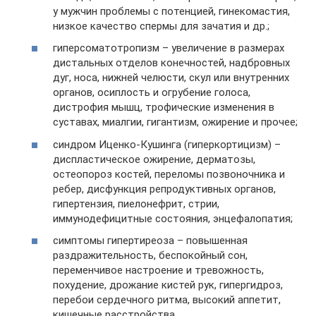
у мужчин проблемы с потенцией, гинекомастия,
низкое качество спермы для зачатия и др.;
гиперсоматотропизм – увеличение в размерах
дистальных отделов конечностей, надбровных
дуг, носа, нижней челюсти, скул или внутренних
органов, осиплость и огрубение голоса,
дистрофия мышц, трофические изменения в
суставах, миалгии, гигантизм, ожирение и прочее;
синдром Иценко-Кушинга (гиперкортицизм) –
диспластическое ожирение, дерматозы,
остеопороз костей, переломы позвоночника и
ребер, дисфункция репродуктивных органов,
гипертензия, пиелонефрит, стрии,
иммунодефицитные состояния, энцефалопатия;
симптомы гипертиреоза – повышенная
раздражительность, беспокойный сон,
переменчивое настроение и тревожность,
похудение, дрожание кистей рук, гипергидроз,
перебои сердечного ритма, высокий аппетит,
кишечные расстройства.