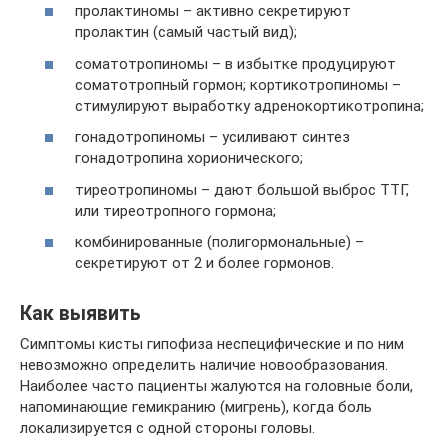
пролактиномы – активно секретируют
пролактин (самый частый вид);
соматотропиномы – в избытке продуцируют
соматотропный гормон; кортикотропиномы –
стимулируют выработку адренокортикотропина;
гонадотропиномы – усиливают синтез
гонадотропина хорионического;
тиреотропиномы – дают большой выброс ТТГ,
или тиреотропного гормона;
комбинированные (полигормональные) –
секретируют от 2 и более гормонов.
Как выявить
Симптомы кисты гипофиза неспецифические и по ним
невозможно определить наличие новообразования.
Наиболее часто пациенты жалуются на головные боли,
напоминающие гемикранию (мигрень), когда боль
локализируется с одной стороны головы.