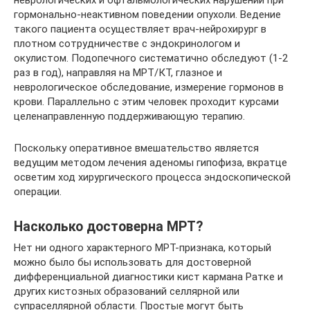
неврологических и офтальмологических нарушений при
гормонально-неактивном поведении опухоли. Ведение
такого пациента осуществляет врач-нейрохирург в
плотном сотрудничестве с эндокринологом и
окулистом. Подопечного систематично обследуют (1-2
раз в год), направляя на МРТ/КТ, глазное и
неврологическое обследование, измерение гормонов в
крови. Параллельно с этим человек проходит курсами
целенаправленную поддерживающую терапию.
Поскольку оперативное вмешательство является
ведущим методом лечения аденомы гипофиза, вкратце
осветим ход хирургического процесса эндоскопической
операции.
Насколько достоверна МРТ?
Нет ни одного характерного МРТ-признака, который
можно было бы использовать для достоверной
дифференциальной диагностики кист кармана Ратке и
других кистозных образований селлярной или
супраселлярной области. Простые могут быть