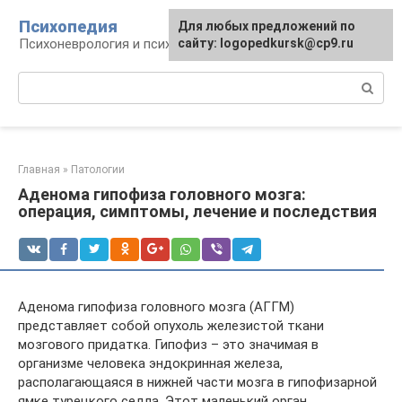
Перейти
Психопедия
Для любых предложений по
к
Психоневрология и психиатрия
сайту: logopedkursk@cp9.ru
контенту
Поиск:
Главная
»
Патологии
Аденома гипофиза головного мозга:
операция, симптомы, лечение и последствия
Аденома гипофиза головного мозга (АГГМ)
представляет собой опухоль железистой ткани
мозгового придатка. Гипофиз – это значимая в
организме человека эндокринная железа,
располагающаяся в нижней части мозга в гипофизарной
ямке турецкого седла. Этот маленький орган