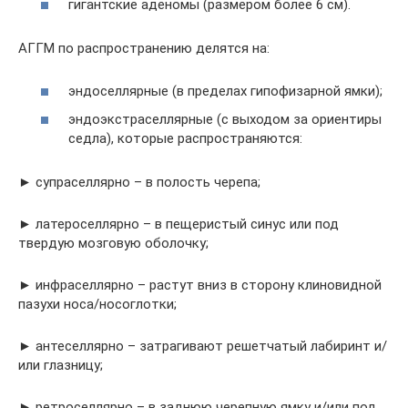
гигантские аденомы (размером более 6 см).
АГГМ по распространению делятся на:
эндоселлярные (в пределах гипофизарной ямки);
эндоэкстраселлярные (с выходом за ориентиры
седла), которые распространяются:
► супраселлярно – в полость черепа;
► латероселлярно – в пещеристый синус или под
твердую мозговую оболочку;
► инфраселлярно – растут вниз в сторону клиновидной
пазухи носа/носоглотки;
► антеселлярно – затрагивают решетчатый лабиринт и/
или глазницу;
► ретроселлярно – в заднюю черепную ямку и/или под