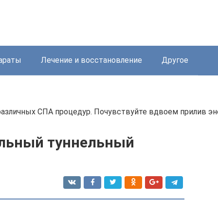
араты
Лечение и восстановление
Другое
азличных СПА процедур. Почувствуйте вдвоем прилив энер
альный туннельный