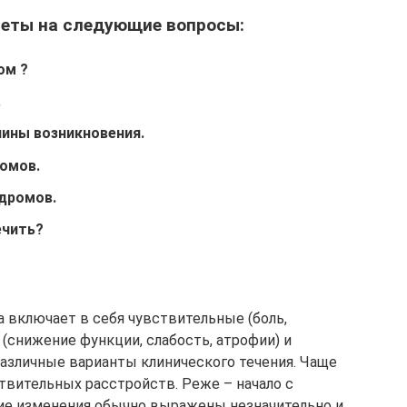
веты на следующие вопросы:
ом ?
.
ины возникновения.
омов.
дромов.
ечить?
а включает в себя чувствительные (боль,
 (снижение функции, слабость, атрофии) и
азличные варианты клинического течения. Чаще
ствительных расстройств. Реже – начало с
ие изменения обычно выражены незначительно и