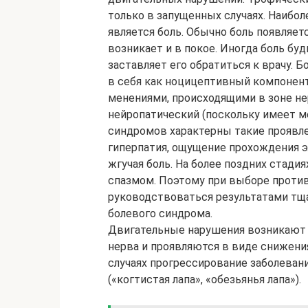
только в запущенных случаях. Наибол
является боль. Обычно боль появляет
возникает и в покое. Иногда боль бу
заставляет его обратиться к врачу.
в себя как ноцицептивный компонент
менениями, происходящими в зоне нер
нейропатический (поскольку имеет м
синдромов характерны такие проявлен
гиперпатия, ощущение прохождения э
жгучая боль. На более поздних стад
спазмом. Поэтому при выборе проти
руководствоваться результатами тща
болевого синдрома.
Двигательные нарушения возникают 
нерва и проявляются в виде снижени
случаях прогрессирование заболеван
(«когтистая лапа», «обезьянья лапа»).