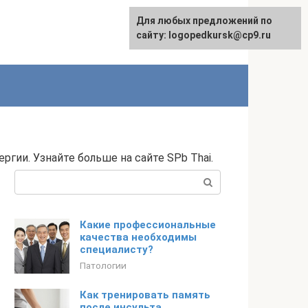
Для любых предложений по
сайту: logopedkursk@cp9.ru
гии. Узнайте больше на сайте SPb Thai.
Поиск:
Какие профессиональные
качества необходимы
специалисту?
Патологии
Как тренировать память
после инсульта