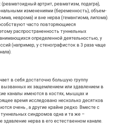
х (ревматоидный артрит, ревматизм, подагра),
нальными изменениями (беременность), объем­
мма, неврома) и вне нерва (гемангиома, липома).
особствуют часто повторяющиеся
этому распространенность туннельных
занимающихся определенной деятельностью, у
сий (например, у стенографисток в 3 раза чаще
ала).
ает в себя достаточно большую группу
, вызванных их защемлением или здавлением в
акие каналы имеются в костях, мышцах и
тоящее время исследовано несколько десятков
тся очень , а другие крайне редко. Вместе с
 туннельных синдромов одна и та же –
е здавление нерва в его естественном канале.