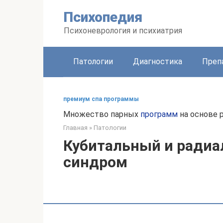
Перейти
Психопедия
к
контенту
Психоневрология и психиатрия
Патологии
Диагностика
Преп
премиум спа программы
Множество парных
программ
на основе р
Главная
»
Патологии
Кубитальный и ради
синдром