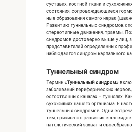
суставах, костной ткани и сухожилия
состояния, сопровождающиеся гормо
ные образования самого нерва (швано
Развитию туннельных синдромов сп
стереотипные движения, травмы. По
синдромов достоверно выше у лиц, 
представителей определенных профес
наблюдается синдром карпального кан
Туннельный синдром
Термин
«Туннельный синдром»
включ
заболеваний периферических нервов
естественных каналах – туннелях. К
сухожилиях нашего организма. В нас
туннельных синдромов. Одни встречаю
тем, причина же развития всех видов
патологический захват и своеобразно