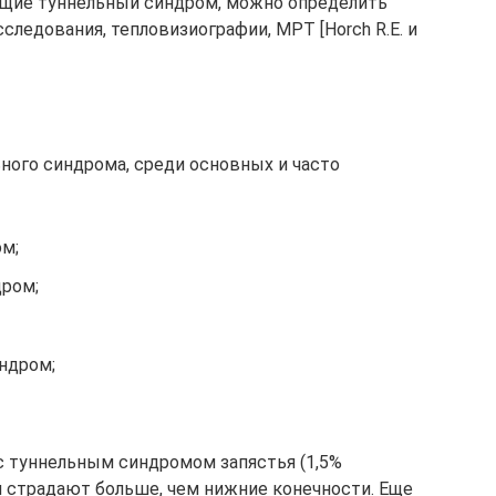
щие туннельный синдром, можно определить
ледования, тепловизиографии, МРТ [Horch R.E. и
ного синдрома, среди основных и часто
м;
дром;
ндром;
с туннельным синдромом запястья (1,5%
и страдают больше, чем нижние конечности. Еще