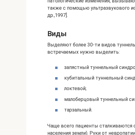
патологические изменения, вызываю
также с помощью ультразвукового исс
др.,1997].
Виды
Выделяют более 30-ти видов туннель
встречаемых нужно выделить:
запястный туннельный синдро
кубитальный туннельный син
локтевой;
малоберцовый туннельный си
тарзальный.
Чаще всего пациенты сталкиваются 
населения земли). Руки от невропати