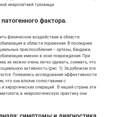
ной невропатией туловища.
 патогенного фактора.
тить физическое воздействие в области
билизация в области поражения. В последнее
циальные приспособления – ортезы, бандажи,
обилизации именно в зоне повреждения. При
ии, их можно очень легко одевать, снимать, что
оциальную активность (рис. 1). За рубежом эти
уются. Появились исследования эффективности
е, что она вполне сопоставима с
 хирургических операций . В нашей стране эти
атологи; в неврологическую практику они
анала: симптомы и диагностика