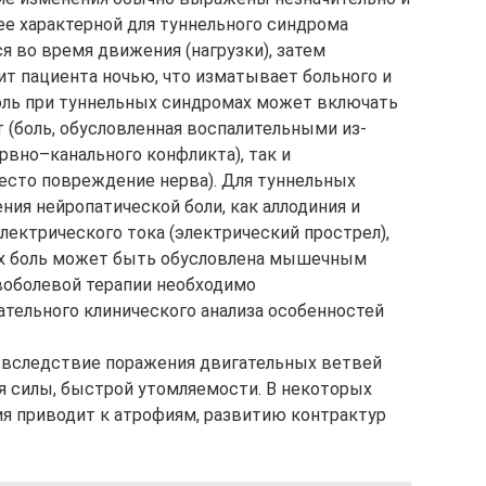
ее характерной для туннельного синдрома
ся во время движения (нагрузки), затем
дит пациента ночью, что изматывает больного и
 Боль при туннельных синдромах может включать
 (боль, обусловленная воспалительными из­
вно–ка­наль­ного конфликта), так и
есто повреждение нерва). Для туннельных
ия нейропатической боли, как аллодиния и
лектрического тока (электрический прострел),
иях боль может быть обусловлена мышечным
воболевой терапии необходимо
тельного клинического анализа особенностей
вследствие поражения двигательных ветвей
я силы, быстрой утомляемости. В некоторых
ия приводит к атрофиям, развитию контрактур