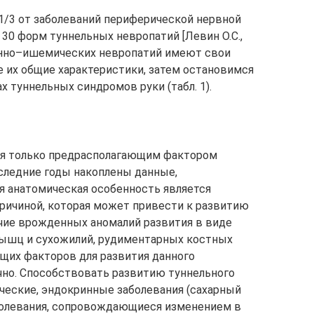
1/3 от заболеваний периферической нервной
 30 форм туннельных невропатий [Левин О.С.,
нно–ише­ми­ческих невропатий имеют свои
 их общие характеристики, затем остановимся
 туннельных синдромов руки (табл. 1).
тся только предрасполагающим фактором
оследние годы накоплены данные,
я анатомическая особенность является
причиной, которая может привести к развитию
ичие врожденных аномалий развития в виде
ышц и сухожилий, рудиментарных костных
щих факторов для развития данного
очно. Способствовать развитию туннельного
ческие, эндокринные заболевания (сахарный
заболевания, сопровождающиеся изменением в