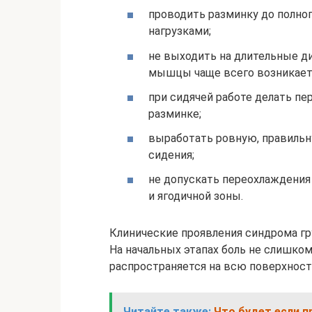
проводить разминку до полно
нагрузками;
не выходить на длительные д
мышцы чаще всего возникает 
при сидячей работе делать п
разминке;
выработать ровную, правильну
сидения;
не допускать переохлаждения 
и ягодичной зоны.
Клинические проявления синдрома 
На начальных этапах боль не слишком
распространяется на всю поверхност
Читайте также:
Что будет если п