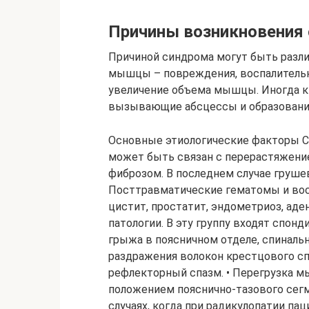
Причины возникновения
Причиной синдрома могут быть разл
мышцы – повреждения, воспалительн
увеличение объема мышцы. Иногда к
вызывающие абсцессы и образовани
Основные этиологические факторы 
может быть связан с перерастяжен
фиброзом. В последнем случае груше
Посттравматические гематомы и вос
цистит, простатит, эндометриоз, ад
патологии. В эту группу входят спон
грыжа в поясничном отделе, спинальн
раздражения волокон крестцового с
рефлекторный спазм. • Перегрузка 
положением пояснично-тазового сегм
случаях, когда при радикулопатии па