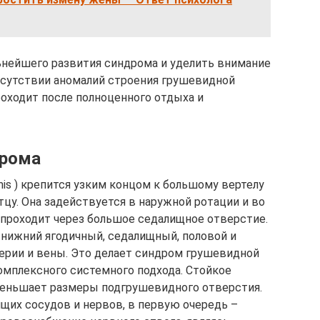
ьнейшего развития синдрома и уделить внимание
отсутствии аномалий строения грушевидной
оходит после полноценного отдыха и
дрома
mis ) крепится узким концом к большому вертелу
тцу. Она задействуется в наружной ротации и во
 проходит через большое седалищное отверстие.
 нижний ягодичный, седалищный, половой и
ерии и вены. Это делает синдром грушевидной
плексного системного подхода. Стойкое
ньшает размеры подгрушевидного отверстия.
щих сосудов и нервов, в первую очередь –