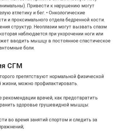
минимальны). Привести к нарушению могут
лую атлетику и бег. • Онкологические
сти и проксимального отдела бедренной кости.
ния структур. Неоплазии могут вызвать спазм
оторая наблюдается при укорочении ноги или
может вводить мышцу в постоянное спастическое
антомные боли.
ия СГМ
торого препятствуют нормальной физической
й жизни, можно профилактировать.
е рекомендации врачей, как предотвратить
хранить здоровье грушевидной мышцы:
ти во время занятий спортом и следить за
пражнений;