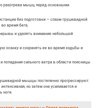
го разогрева мышц перед основными
истанции без подготовки — спазм грушевидной
во время бега;
ерерывы и уделять внимание небольшой
ю осанку и сохранять ее во время ходьбы и
и попадания сильного ветра в области поясницы
грушевидной мышцы постепенно прогрессируют.
 интенсивная, но затем она усиливается и
ь ноги.
ростить измену жены — Ответ психолога