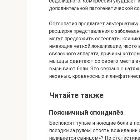
седалищного. Компрессия ухудшает к
дополнительной патогенетической с
Остеопатия предлагает альтернативу 
расширяя представления о заболева
могут предложить остеопаты клиники
имеющие четкой локализации, часто 
связочного аппарата, причины котор
мышцы сдвигают со своего места вн
вызывают боли. Это связано с натя
нервных, кровеносных и лимфатичес
Читайте также
Поясничный спондилёз
Беспокоят тупые и ноющие боли в по
поездки за рулем, стоять вожидании 
наливается свинцом»? По статистике