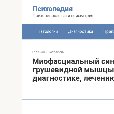
Перейти
Психопедия
к
контенту
Психоневрология и психиатрия
Патологии
Диагностика
Преп
Главная
»
Патологии
Миофасциальный син
грушевидной мышцы)
диагностике, лечени