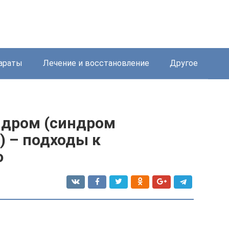
араты
Лечение и восстановление
Другое
дром (синдром
 – подходы к
ю