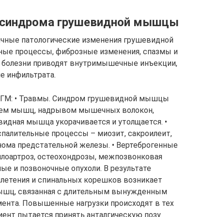
 синдрома грушевидной мышцы
ичные патологические изменения грушевидной
ые процессы, фиброзные изменения, спазмы и
 болезни приводят внутримышечные инъекции,
е инфильтрата.
СГМ: • Травмы. Синдром грушевидной мышцы
ием мышц, надрывом мышечных волокон,
видная мышца укорачивается и утолщается. •
палительные процессы – миозит, сакроилеит,
енома предстательной железы. • Вертеброгенные
дилоартроз, остеохондрозы, межпозвонковая
ые и позвоночные опухоли. В результате
плетения и спинальных корешков возникает
мышц, связанная с длительным вынужденным
ента. Повышенные нагрузки происходят в тех
циент пытается принять анталгическую позу