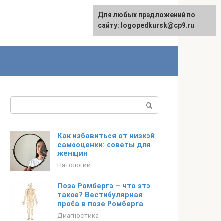
Для любых предложений по
сайту: logopedkursk@cp9.ru
Поиск:
Как избавиться от низкой
самооценки: советы для
женщин
Патологии
Поза Ромберга – что это
такое? Вестибулярная
проба в позе Ромберга
Диагностика