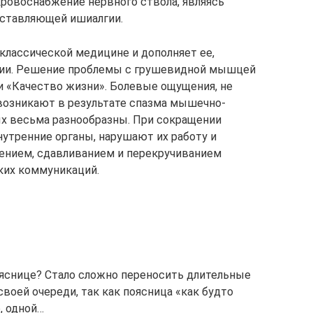
ровоснабжение нервного ствола, являясь
оставляющей ишиалгии.
классической медицине и дополняет ее,
нии. Решение проблемы с грушевидной мышцей
 «Качество жизни». Болевые ощущения, не
возникают в результате спазма мышечно-
ых весьма разнообразны. При сокращении
утренние органы, нарушают их работу и
жением, сдавливанием и перекручиванием
ких коммуникаций.
яснице? Стало сложно переносить длительные
своей очереди, так как поясница «как будто
, одной…