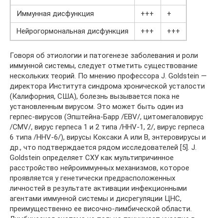
Иммунная дисфункция
+++
+
Нейрогормональная дисфункция
+++
+++
Говоря об этиологии и патогенезе заболевания и роли
иммунной системы, следует отметить существование
нескольких теорий. По мнению профессора J. Goldstein —
директора Института синдрома хронической усталости
(Калифорния, США), болезнь вызывается пока не
установленным вирусом. Это может быть один из
герпес-вирусов (Эпштейна-Барр /EBV/, цитомегаловирус
/CMV/, вирус герпеса 1 и 2 типа /HHV-1, 2/, вирус герпеса
6 типа /HHV-6/), вирусы Коксаки А или В, энтеровирусы и
др., что подтверждается рядом исследователей [5]. J.
Goldstein определяет СХУ как мультипричинное
расстройство нейроиммунных механизмов, которое
проявляется у генетически предрасположенных
личностей в результате активации инфекционными
агентами иммунной системы и дисрегуляции ЦНС,
преимущественно ее височно-лимбической области.