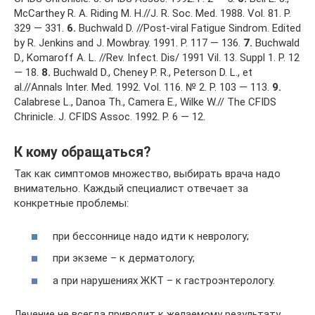
McCarthey R. A. Riding M. H.//J. R. Soc. Med. 1988. Vol. 81. P.
329 — 331.
6.
Buchwald D. //Post-viral Fatigue Sindrom. Edited
by R. Jenkins and J. Mowbray. 1991. P. 117 — 136.
7.
Buchwald
D., Komaroff A. L. //Rev. Infect. Dis/ 1991 Vil. 13. Suppl 1. P. 12
— 18.
8.
Buchwald D., Cheney P. R., Peterson D. L., et
al.//Annals Inter. Med. 1992. Vol. 116. № 2. P. 103 — 113.
9.
Calabrese L., Danoa Th., Camera E., Wilke W.// The CFIDS
Chrinicle. J. CFIDS Assoc. 1992. P. 6 — 12.
К кому обращаться?
Так как симптомов множество, выбирать врача надо
внимательно. Каждый специалист отвечает за
конкретные проблемы:
при бессоннице надо идти к неврологу;
при экземе – к дерматологу;
а при нарушениях ЖКТ – к гастроэнтерологу.
Лечение не всегда приводит к желаемому результату.