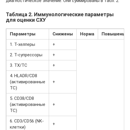
диагностическое значение. Они суммированы в табл. 2.
Таблица 2. Иммунологические параметры
для оценки СХУ
Параметры
Снижены
Норма
Повышены
1. Т-хелперы
+
2. Т-супресcоры
+
3. ТХ/ТС
+
4. HLADR/CD8
(активированные
+
ТС)
5. CD38/CD8
(активированные
+
ТС)
6. CD3/CD56 (NK-
+
клетки)