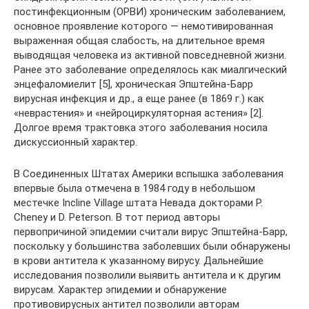
постинфекционным (ОРВИ) хроническим заболеванием,
основное проявление которого — немотивированная
выраженная общая слабость, на длительное время
выводящая человека из активной повседневной жизни.
Ранее это заболевание определялось как миалгический
энцефаломиелит [5], хроническая Эпштейна-Барр
вирусная инфекция и др., а еще ранее (в 1869 г.) как
«неврастения» и «нейроциркуляторная астения» [2].
Долгое время трактовка этого заболевания носила
дискуссионный характер.
В Соединенных Штатах Америки вспышка заболевания
впервые была отмечена в 1984 году в небольшом
местечке Incline Village штата Невада докторами P.
Cheney и D. Peterson. В тот период авторы
первопричиной эпидемии считали вирус Эпштейна-Барр,
поскольку у большинства заболевших были обнаружены
в крови антитела к указанному вирусу. Дальнейшие
исследования позволили выявить антитела и к другим
вирусам. Характер эпидемии и обнаружение
противовирусных антител позволили авторам