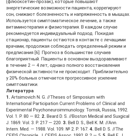
(флюоксетин-прозак), которые повышают
энергетические возможности пациента, коррегируют
сон, снижают болезненность и напряженность в мышцах.
Используется симптоматическое лечение, а также
витаминотерапия и физиотерапия. В каждом случае
рекомендуется индивидуальный подход. Покидая
стационар, пациенты остаются в контакте с лечащими
врачами, продолжая соблюдать определенный режим и
предписания [6]. Прогноз в большинстве случаев
благоприятный. Пациенты в основном выздоравливают
в течение 2 — 4 лет, однако полного восстановления
физической активности не происходит. Приблизительно
у 20% больных отмечается прогрессивное усиление
симптоматики.
Литература
1.
Artsimovich N. G. //Theses of Simposium with
International Participation Current Problems of Clinical and
Experimental Psychoneuroimmunology. Tomsk, Russia, 1992.
Vol. 1. P. 80 — 82.
2.
Beard D. S. //Boston Medical and Suxgical
J. 1869. Vol. 3. P. 217 — 220.
3.
Bell D. S., Bell K. M. //Ann.
Intern. Med. — 1988. Vol. 109. № 2. P. 167.
4.
Bell D. S. //The
CFIDS Chronicle. J. CFIDS Assoc. 1992. P. 2 — 5.
5.
Bell E. J.,