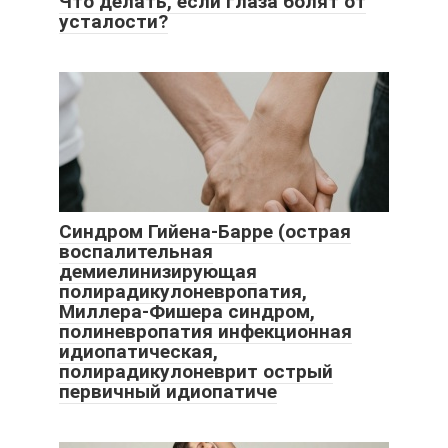
Что делать, если глаза болят от
усталости?
Синдром Гийена-Барре (острая
воспалительная
демиелинизирующая
полирадикулоневропатия,
Миллера-Фишера синдром,
полиневропатия инфекционная
идиопатическая,
полирадикулоневрит острый
первичный идиопатиче