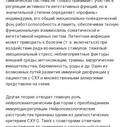
Лимбическая система не только принимает участие в
регуляции активности вегетативных функций, но в
значительной степени определяет «профиль»
индивидуума, его общий эмоционально-поведенческий
фон, работоспособность и память, обеспечивая тесную
функциональную взаимосвязь соматической и
вегетативной нервных систем. Латентная инфекция
может приводить к болезни (т. е. включаться) при
воздействии ряда возможных стимулов: тяжелый
эмоциональный стресс, неблагоприятные факторы
внешней среды, интоксикации, травмы, хирургические
вмешательства, беременность, роды и др. Один из
возможных путей развития иммунной дисфункции у
пациентов с СХУ и множественными аллергиями
представлен на схеме.
Другая теория отводит главную роль
нейропсихиатрическим факторам с преобладанием
иммунодисрегуляции. Нейропсихологические
расстройства признаны одним из диагностических
критериев СХУ. G. Taerk с соавторами отмечали
существенное по сравнению с контрольной группой