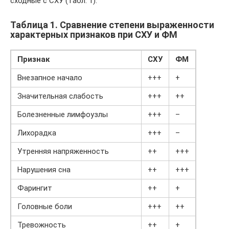
сходные с СХУ (табл. 1).
Таблица 1. Сравнение степени выраженности
характерных признаков при СХУ и ФМ
Признак
СХУ
ФМ
Внезапное начало
+++
+
Значительная слабость
+++
++
Болезненные лимфоузлы
+++
–
Лихорадка
+++
–
Утренняя напряженность
++
+++
Нарушения сна
++
+++
Фарингит
++
+
Головные боли
+++
++
Тревожность
++
+