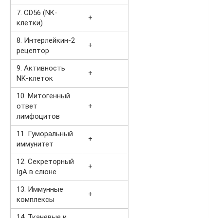
7. CD56 (NK-
+
клетки)
8. Интерлейкин-2
+
рецептор
9. Активность
+
NK-клеток
10. Митогенный
ответ
+
лимфоцитов
11. Гуморальный
+
иммунитет
12. Секреторный
+
IgA в слюне
13. Иммунные
+
комплексы
14. Тканевые и