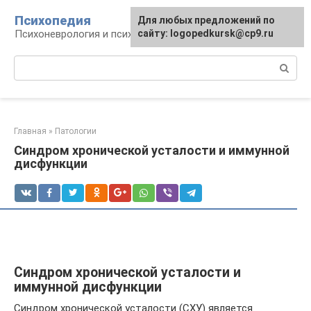
Перейти
Психопедия
Для любых предложений по
к
Психоневрология и психиатрия
сайту: logopedkursk@cp9.ru
контенту
Поиск:
Главная
»
Патологии
Синдром хронической усталости и иммунной
дисфункции
Синдром хронической усталости и
иммунной дисфункции
Синдром хронической усталости (СХУ) является