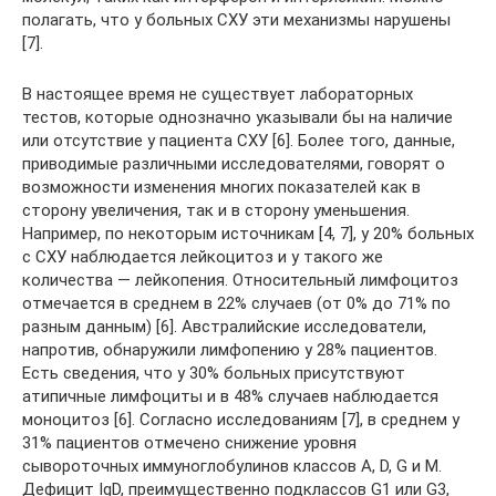
полагать, что у больных СХУ эти механизмы нарушены
[7].
В настоящее время не существует лабораторных
тестов, которые однозначно указывали бы на наличие
или отсутствие у пациента СХУ [6]. Более того, данные,
приводимые различными исследователями, говорят о
возможности изменения многих показателей как в
сторону увеличения, так и в сторону уменьшения.
Например, по некоторым источникам [4, 7], у 20% больных
с СХУ наблюдается лейкоцитоз и у такого же
количества — лейкопения. Относительный лимфоцитоз
отмечается в среднем в 22% случаев (от 0% до 71% по
разным данным) [6]. Австралийские исследователи,
напротив, обнаружили лимфопению у 28% пациентов.
Есть сведения, что у 30% больных присутствуют
атипичные лимфоциты и в 48% случаев наблюдается
моноцитоз [6]. Согласно исследованиям [7], в среднем у
31% пациентов отмечено снижение уровня
сывороточных иммуноглобулинов классов A, D, G и M.
Дефицит IgD, преимущественно подклассов G1 или G3,