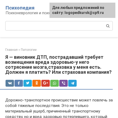
Перейти
Психопедия
Для любых предложений по
к
Психоневрология и психиатрия
сайту: logopedkursk@cp9.ru
контенту
Поиск:
Главная
»
Патологии
Я — виновник ДТП, пострадавший требует
возмещения вреда здоровью-у него
сотрясение мозга,страховка у меня есть.
Должен я платить? Или страховая компания?
Дорожно-транспортное происшествие может повлечь за
собой тяжелые последствия. Это не только
материальный ущерб, причиненный транспортному
средству, но и вред здоровью потерпевшего, который