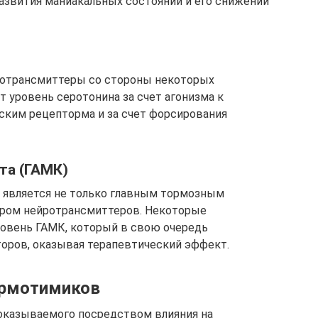
азвития маниакальных состояний и его снижении
ротрансмиттеры со стороны некоторых
 уровень серотонина за счет агонизма к
ским рецепторма и за счет форсирования
та (ГАМК)
 является не только главным тормозным
ором нейротрансмиттеров. Некоторые
овень ГАМК, который в свою очередь
оров, оказывая терапевтический эффект.
ормотимиков
оказываемого посредством влияния на