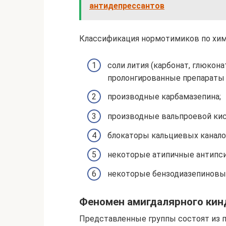
антидепрессантов
Классификация нормотимиков по хим
соли лития (карбонат, глюконат
пролонгированные препараты 
производные карбамазепина;
производные вальпроевой ки
блокаторы кальциевых канало
некоторые атипичные антипси
некоторые бензодиазепиновы
Феномен амигдалярного кин
Представленные группы состоят из 