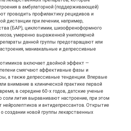
строения в амбулаторной (поддерживающей)
яют проводить профилактику рецидивов и
й дистанции при лечении, например,
ства (БАР), циклотимии, шизофреноформного
ихоза, умеренно выраженной униполярной
препараты данной группы предотвращают или
астроения, маниакальные и депрессивные
мотимиков включает двойной эффект —
степени смягчают аффективные фазы и
ы, а также депрессивные тенденции. Впервые
или внимание в клинической практике первой
время, в середине 60-х годов, датские ученые
что соли лития выравнивают настроение, при этом
т нейролептиков и антидепрессантов. Открытие
 о создании новой группы лекарственных