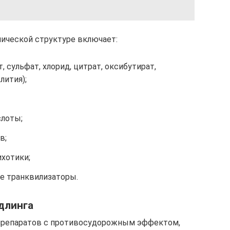
ической структуре включает:
, сульфат, хлорид, цитрат, оксибутират,
лития);
слоты;
в;
хотики;
е транквилизаторы.
длинга
препаратов с противосудорожным эффектом,