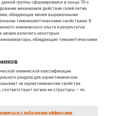
 данной группы сформировался в конце 70-х
едование механизмов действия солей лития,
твами, обладающих менее выраженными
нными тимоизолептическими свойствами. В
пленного клинического опыта и результатов
в начали включать некоторые
транквилизаторы, обладающие тимолептическими
миков
ической-химической классификации
дельного раздела для нормотимических
указывает на нормотимические свойства
, соответствует логике ее структуры — по
справиться с побочными эффектами