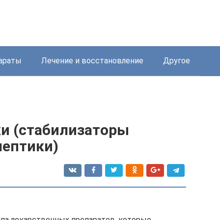
араты
Лечение и восстановление
Другое
ки (стабилизаторы
лептики)
ппа лекарственных препаратов, которые