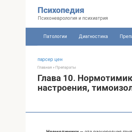
Перейти
Психопедия
к
контенту
Психоневрология и психиатрия
Патологии
Диагностика
Преп
парсер цен
Главная
»
Препараты
Глава 10. Нормотими
настроения, тимоизо
Нормотимики
— это разнородная гру