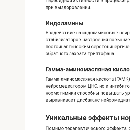
тиреоидной активности в процессе р
при выздоровлении.
Индоламины
Воздействие на индоламиновые ней
стабилизаторов настроения повышает
постсинаптическим серотонинергиче
обратного захвата триптофана.
Гамма-аминомасляная кисло
Гамма-аминомасляная кислота (ГАМК)
нейромедиатором ЦНС, но и ингибит
нормотимики способны повышать ур
выравнивает дисбаланс нейромедиат
Уникальные эффекты н
Помимо терапевтического эффекта, 