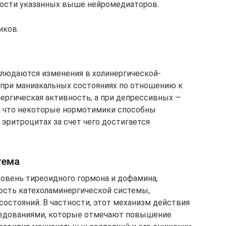
ности указанных выше нейромедиаторов.
иков.
людаются изменения в холинергической-
 при маниакальных состояниях по отношению к
ергическая активность, а при депрессивных —
, что некоторые нормотимики способны
эритроцитах за счет чего достигается
тема
вень тиреоидного гормона и дофамина,
ость катехоламинергической системы,
остояний. В частности, этот механизм действия
едованиями, которые отмечают повышение