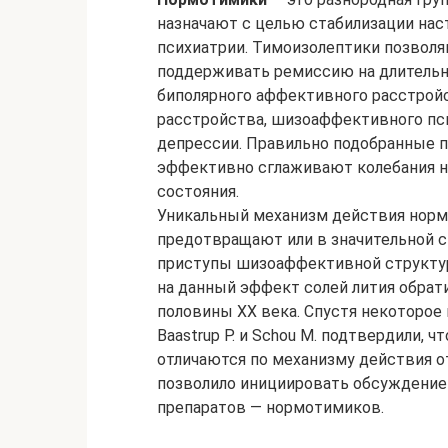
назначают с целью стабилизации на
психиатрии. Тимоизолептики позвол
поддерживать ремиссию на длительно
биполярного аффективного расстрой
расстройства, шизоаффективного пс
депрессии. Правильно подобранные 
эффективно сглаживают колебания н
состояния.
Уникальный механизм действия нор
предотвращают или в значительной 
приступы шизоаффективной структур
на данный эффект солей лития обрат
половины XX века. Спустя некоторое 
Baastrup P. и Schou M. подтвердили, 
отличаются по механизму действия о
позволило инициировать обсуждение
препаратов — нормотимиков.