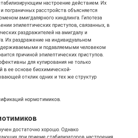
стабилизирующим настроение действием. Их
и пограничных расстройств объясняется
оменом амигдалярного киндлинга. Гипотеза
ении эпилептических приступов, связанных, в
ических раздражителей на амигдалу и
а. Их раздражение на индивидуальном
 сдерживаемыми и подавляемыми человеком
вится причиной эпилептических приступов.
ффективны для купирования не только
й в ее основе биохимической-
вающей отклик одних и тех же структур
ссификаций нормотимиков.
мотимиков
учен достаточно хорошо. Однако
кающих при приеме стабилизаторов настроения,