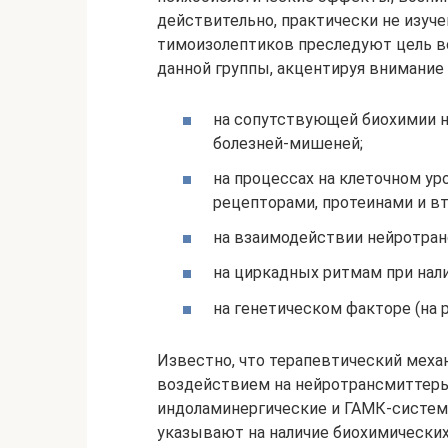
действительно, практически не изуч
тимоизолептиков преследуют цель в
данной группы, акцентируя внимание
на сопутствующей биохимии н
болезней-мишеней;
на процессах на клеточном ур
рецепторами, протеинами и 
на взаимодействии нейротра
на циркадных ритмам при нали
на генетическом факторе (на 
Известно, что терапевтический меха
воздействием на нейротрансмиттеры 
индоламинергические и ГАМК-систему
указывают на наличие биохимических