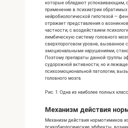
которые обладают успокаивающим, 
применение в психиатрии обратимых 
нейробиологической гипотезой — фен
отражает представления о возникнов
частности, с воздействием психолог
лимбическую систему головного мозг
сверхпороговом уровне, вызванное
эмоциональными нарушениями, стано
Поэтому препараты данной группы э
судорожной активности, но и лежаще
психоэмоциональной патологии, вызы
головного мозга.
Рис. 1. Одна из наиболее полных кла
Механизм действия нор
Механизм действия нормотимиков из
психобиологические эффекты, возни