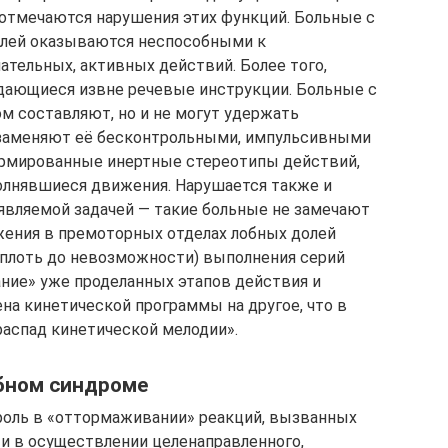
 отмечаются нарушения этих функций. Больные с
лей оказываются неспособными к
тельных, активных действий. Более того,
ающиеся извне речевые инструкции. Больные с
м составляют, но и не могут удержать
о заменяют её бесконтрольными, импульсивными
рмированные инертные стереотипы действий,
олнявшиеся движения. Нарушается также и
ъявляемой задачей — такие больные не замечают
жения в премоторных отделах лобных долей
вплоть до невозможности) выполнения серий
ние» уже проделанных этапов действия и
на кинетической программы на другое, что в
распад кинетической мелодии».
бном синдроме
оль в «оттормаживании» реакций, вызванных
и в осуществлении целенаправленного,