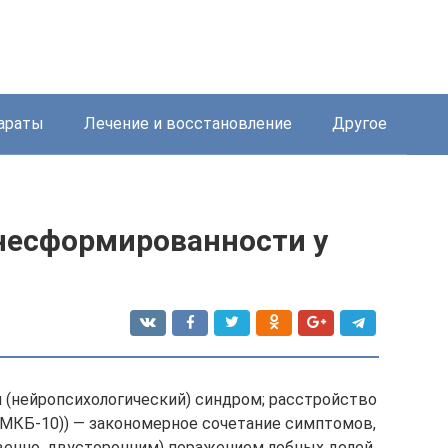
араты
Лечение и восстановление
Другое
несформированности у
 (нейропсихологический) синдром; расстройство
о МКБ-10)) — закономерное сочетание симптомов,
енно, двусторонним) поражением лобных долей