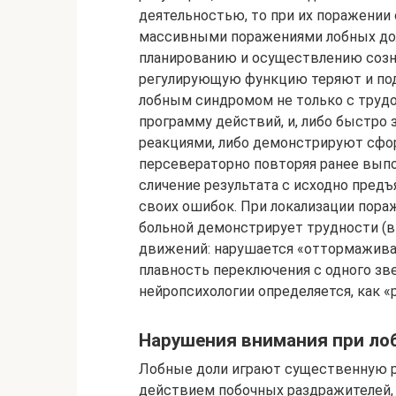
деятельностью, то при их поражении
массивными поражениями лобных до
планированию и осуществлению созна
регулирующую функцию теряют и под
лобным синдромом не только с трудо
программу действий, и, либо быстр
реакциями, либо демонстрируют сфо
персевераторно повторяя ранее вып
сличение результата с исходно пред
своих ошибок. При локализации пора
больной демонстрирует трудности (
движений: нарушается «оттормажива
плавность переключения с одного зве
нейропсихологии определяется, как «
Нарушения внимания при ло
Лобные доли играют существенную р
действием побочных раздражителей, 