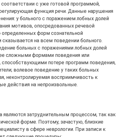
в соответствии с уже готовой программой,
 регулирующая функция речи. Данные нарушения
нения: у больного с поражением лобных долей
вания мотивов, опосредованных речевой
ю определенных форм сознательной
и сказывается на всем поведении больного.
едение больных с поражениями лобных долей
нее сложными формами поведения или
, способствующими потере программ поведения,
ели; волевое поведение у таких больных
кая, неконтролируемая восприимчивость к
ые действия на непроизвольные.
 являются затруднительным процессом, так как
ической форме. Поэтому, зачастую, близкие
пециалисту в сфере неврологии. При записи к
ает следующие процедуры: