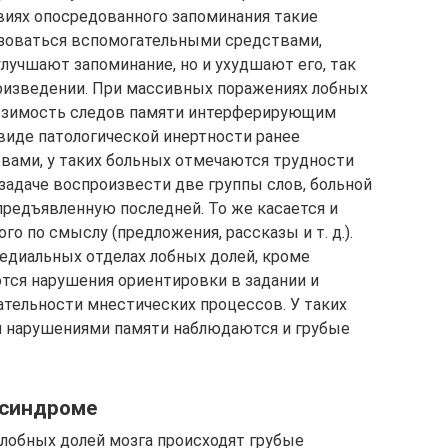
овиях опосредованного запоминания такие
ьзоваться вспомогательными средствами,
 улучшают запоминание, но и ухудшают его, так
оизведении. При массивных поражениях лобных
озимость следов памяти интерферирующим
виде патологической инертности ранее
вами, у таких больных отмечаются трудности
задаче воспроизвести две группы слов, больной
предъявленную последней. То же касается и
о по смыслу (предложения, рассказы и т. д.).
медиальных отделах лобных долей, кроме
ся нарушения ориентировки в задании и
ательности мнестических процессов. У таких
и нарушениями памяти наблюдаются и грубые
 синдроме
лобных долей мозга происходят грубые