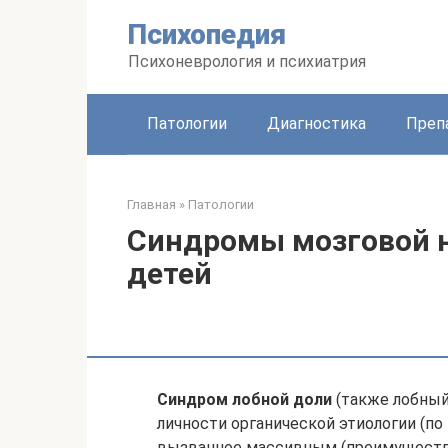
Перейти
Психопедия
к
контенту
Психоневрология и психиатрия
Патологии
Диагностика
Преп
Главная
»
Патологии
Синдромы мозговой 
детей
Синдром лобной доли
(также лобный
личности органической этиологии (п
вызванное массивным (преимуществ