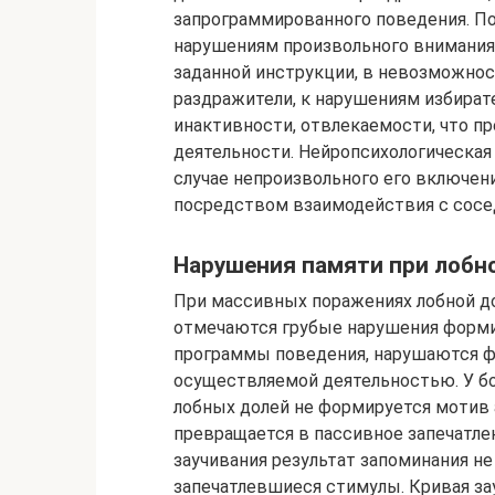
запрограммированного поведения. По
нарушениям произвольного внимания
заданной инструкции, в невозможно
раздражители, к нарушениям избират
инактивности, отвлекаемости, что 
деятельности. Нейропсихологическая
случае непроизвольного его включени
посредством взаимодействия с сосе
Нарушения памяти при лобн
При массивных поражениях лобной до
отмечаются грубые нарушения форми
программы поведения, нарушаются фу
осуществляемой деятельностью. У б
лобных долей не формируется мотив 
превращается в пассивное запечатле
заучивания результат запоминания не
запечатлевшиеся стимулы. Кривая за