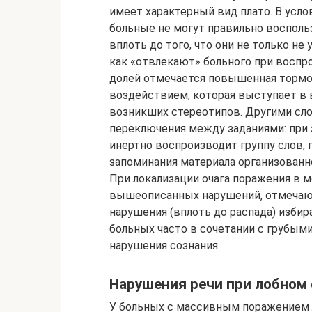
имеет характерный вид плато. В усл
больные не могут правильно воспол
вплоть до того, что они не только не
как «отвлекают» больного при воспр
долей отмечается повышенная торм
воздействием, которая выступает в 
возникших стереотипов. Другими сло
переключения между заданиями: при 
инертно воспроизводит группу слов, 
запоминания материала организованног
При локализации очага поражения в 
вышеописанных нарушений, отмечают
нарушения (вплоть до распада) избир
больных часто в сочетании с грубым
нарушения сознания.
Нарушения речи при лобном
У больных с массивным поражением 