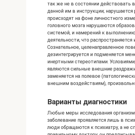
так же не в состоянии действовать 
данной им в инструкции; нарушается
происходят на фоне личностного изме
головного мозга нарушаются образо
системой, и намерений к выполнени
деятельности, что распространяется 
Сознательное, целенаправленное пов
дезинтегрируется и подменяется ме
инертными стереотипами. Условиями
являются сильные внешние раздражит
заменяется на полевое (патологичес
внешним воздействиям), произвольн
Варианты диагностики
Любые меры исследования организма
заболевание проявляется лишь в псих
люди обращаются к психиатру, а не с
правильному доктору, он предписыв