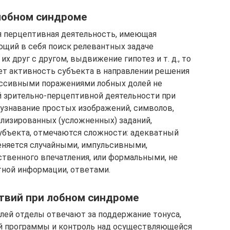
лобном синдроме
я перцептивная деятельность, имеющая
щий в себя поиск релевантных задаче
х друг с другом, выдвижение гипотез и т. д., то
ет активность субъекта в направлении решения
ассивными поражениями лобных долей не
 зрительно-перцептивной деятельности при
 узнавание простых изображений, символов,
илизированных (усложненных) заданий,
убъекта, отмечаются сложности: адекватный
еняется случайными, импульсивными,
твенного впечатления, или формальными, не
тной информации, ответами.
твий при лобном синдроме
олей отделы отвечают за поддержание тонуса,
ой программы и контроль над осуществляющейся