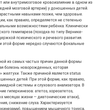
 или внутримозговое кровоизлияние в одном из
редней мозговой артерии) у доношенных детей.
зрастными навыками позже, чем здоровые.
ии, как правило, определяется не степенью
уальными возможностями ребёнка. Клинически
кого гемипареза (походка по типу Вернике-
адержкой психического и речевого развития.
ри этой форме нередко случаются фокальные
дной из самых частых причин данной формы
ая болезнь новорожденных, которая
 желтухи. Также причиной является status
ошенных детей. При этой форме, как правило,
мидной системы и слухового анализатора. В
ие гиперкинезов: атетоз, хореоатетоз,
ых месяцах жизни — диатонические атаки),
ния, снижение слуха. Характеризуется
ркинезами), повышением мышечного тонуса,