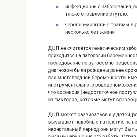
инфекционные заболевания, п
также отравление ртутью;
черепно-мозговые травмы в р
несколько лет жизни.
ДЦП не считается генетическим забо
приходится на патологии беременност
наследование по аутосомно-рецесси
диагнозом были рождены ранее срок
при многоплодной беременности, име
инструментального родовспоможения 
что асфиксия (недостаточное поступл
из факторов, которые могут спровоц
ДЦП может развиваться и у детей, р
вызывают подобные патологии, на п
неонатальный период они могут быть
видами нарушения его работы. Отрав