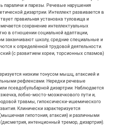
ь параличи и парезы. Речевые нарушения
тической дизартрии. Интеллект развивается в
твует правильная установка туловища и
тмечается сохранение интеллектуальных
ятно в отношении социальной адаптации,
ом заканчивают школу, средние специальные и
ются к определённой трудовой деятельности.
кий (с развитием хореи, торсионных спазмов)
теризуется низким тонусом мышц, атаксией и
льными рефлексами. Нередки речевые
или псевдобульбарной дизартрии. Наблюдается
жечка, лобно-мосто-мозжечкового пути и,
 родовой травмы, гипоксически-ишемического
звития. Клинически характеризуется
мышечная гипотония, атаксия) и различными
дисметрия, интенционный тремор, дизартрия).