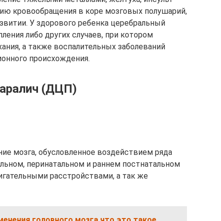
нию кровообращения в коре мозговых полушарий,
азвитии. У здорового ребенка церебральный
ления либо других случаев, при котором
ания, а также воспалительных заболеваний
ионного происхождения.
аралич (ДЦП)
ие мозга, обусловленное воздействием ряда
льном, перинатальном и раннем постнатальном
игательными расстройствами, а так же
енения головного мозга что это такое