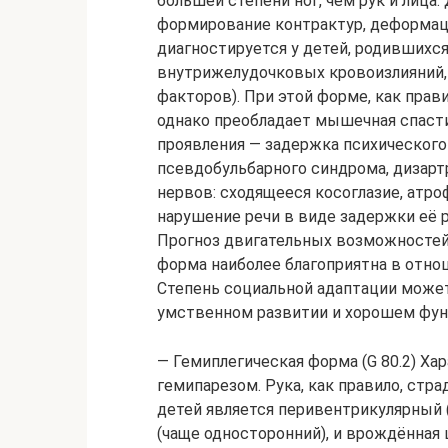
большей степени ног, чем рук и лица
формирование контрактур, деформац
диагностируется у детей, родивших
внутрижелудочковых кровоизлияний, 
факторов). При этой форме, как прави
однако преобладает мышечная спасти
проявления — задержка психического 
псевдобульбарного синдрома, дизартр
нервов: сходящееся косоглазие, атро
нарушение речи в виде задержки её 
Прогноз двигательных возможностей 
форма наиболее благоприятна в отно
Степень социальной адаптации може
умственном развитии и хорошем фун
— Гемиплегическая форма (G 80.2) Х
гемипарезом. Рука, как правило, стр
детей является перивентрикулярный
(чаще односторонний), и врождённая 