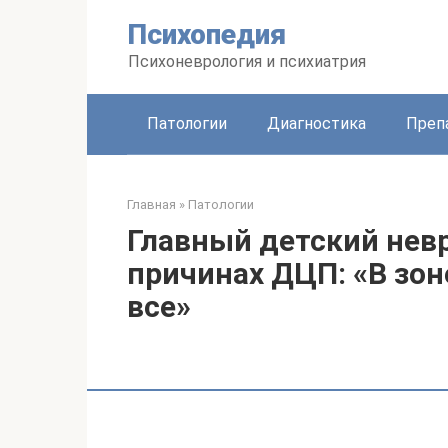
Перейти
Психопедия
к
контенту
Психоневрология и психиатрия
Патологии
Диагностика
Преп
Главная
»
Патологии
Главный детский невр
причинах ДЦП: «В зо
все»