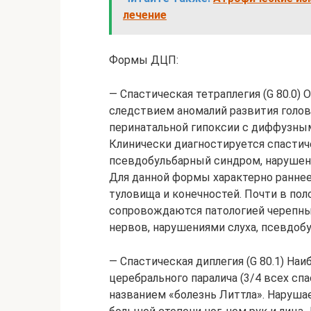
лечение
Формы ДЦП:
— Спастическая тетраплегия (G 80.0
следствием аномалий развития голов
перинатальной гипоксии с диффузны
Клинически диагностируется спастиче
псевдобульбарный синдром, нарушени
Для данной формы характерно ранне
туловища и конечностей. Почти в по
сопровождаются патологией черепных
нервов, нарушениями слуха, псевдоб
— Спастическая диплегия (G 80.1) На
церебрального паралича (3/4 всех сп
названием «болезнь Литтла». Наруша