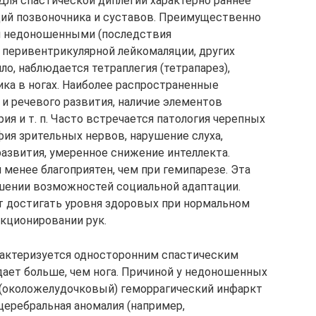
. Для спастической диплегии характерно раннее
ий позвоночника и суставов. Преимущественно
ся недоношенными (последствия
перивентрикулярной лейкомаляции, других
ло, наблюдается тетраплегия (тетрапарез),
ка в ногах. Наиболее распространенные
и речевого развития, наличие элементов
ия и т. п. Часто встречается патология черепных
фия зрительных нервов, нарушение слуха,
развития, умеренное снижение интеллекта.
менее благоприятен, чем при гемипарезе. Эта
шении возможностей социальной адаптации.
т достигать уровня здоровых при нормальном
кционировании рук.
арактеризуется односторонним спастическим
адает больше, чем нога. Причиной у недоношенных
 (околожелудочковый) геморрагический инфаркт
церебральная аномалия (например,