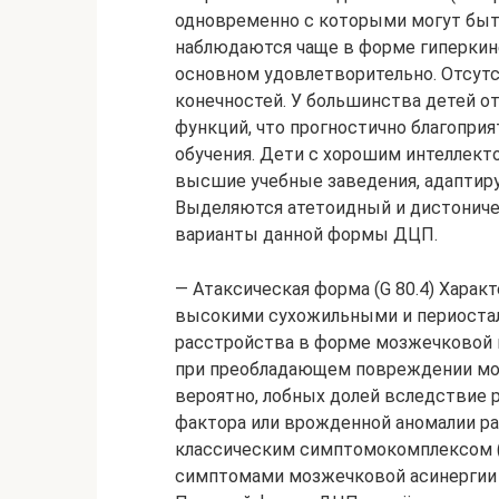
одновременно с которыми могут быт
наблюдаются чаще в форме гиперкине
основном удовлетворительно. Отсутс
конечностей. У большинства детей о
функций, что прогностично благопри
обучения. Дети с хорошим интеллект
высшие учебные заведения, адаптиру
Выделяются атетоидный и дистоничес
варианты данной формы ДЦП.
— Атаксическая форма (G 80.4) Харак
высокими сухожильными и периоста
расстройства в форме мозжечковой 
при преобладающем повреждении моз
вероятно, лобных долей вследствие
фактора или врожденной аномалии ра
классическим симптомокомплексом (
симптомами мозжечковой асинергии (