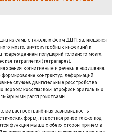
) Одна из самых тяжелых форм ДЦП, являющаяся
ного мозга, внутриутробных инфекций и
м повреждением полушарий головного мозга.
ская тетраплегия (тетрапарез),
я зрения, когнитивные и речевые нарушения.
е формирование контрактур, деформаций
ловине случаев двигательные расстройства
 нервов: косоглазием, атрофией зрительных
ульбарными расстройствами.
иболее распространённая разновидность
астических форм), известная ранее также под
ется функция мышц с обеих сторон, причём в