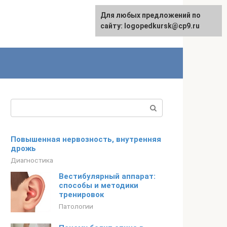
Для любых предложений по
сайту: logopedkursk@cp9.ru
Поиск:
Повышенная нервозность, внутренняя
дрожь
Диагностика
Вестибулярный аппарат:
способы и методики
тренировок
Патологии