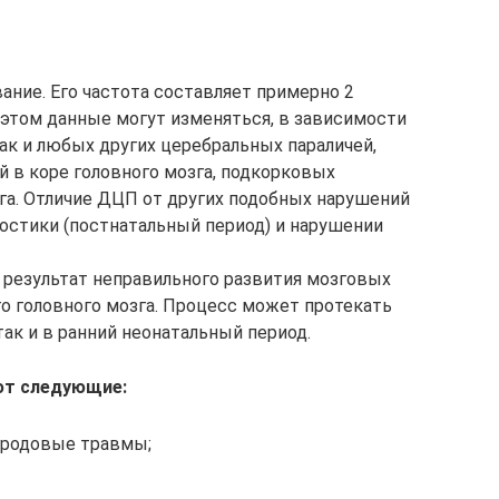
ание. Его частота составляет примерно 2
 этом данные могут изменяться, в зависимости
как и любых других церебральных параличей,
й в коре головного мозга, подкорковых
зга. Отличие ДЦП от других подобных нарушений
ностики (постнатальный период) и нарушении
 результат неправильного развития мозговых
о головного мозга. Процесс может протекать
так и в ранний неонатальный период.
ют следующие:
 родовые травмы;