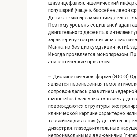
шизэнцефалия), ишемический инфаркт
полушарий (чаще в бассейне левой с
Дети с гемипарезами овладевают во
Поэтому уровень социальной адаптац
двигательного дефекта, а интеллект
характеризуется развитием спастичес
Манна, но без циркумдукции ноги), з
Иногда проявляется монопарезом. П
эпилептические приступы.
— Дискинетическая форма (G 80.3) О
является перенесенная гемолитическ
сопровождалась развитием «ядерной»
marmoratus базальных ганглиев у дон
повреждаются структуры экстрапира
клинической картине характерно налич
торсийная дистония (у детей на перв
дизартрия, глазодвигательные наруше
непроизвольными движениями (гипе