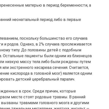
еренесенные матерью в период беременности, а
анний неонатальный период либо в первые
леванием, поскольку большинство его случаев
и и родов. Однако, в 2% случаев прослеживается
вному типу. До половины детей с подобным
а. Остальные пациенты были одним из близнецов
ли низкую массу тела либо были рождены путем
или экстренного кесарева сечения. Считается,
ение кислорода в головной мозг) является одним
ировать детский церебральный паралич.
ожденных в срок. Среди причин, которые
ервом месте стоят родовые травмы. В ранний
 вызваны травмами головного мозга и другими
ление тяжелыми металлами, желтуха, инсульт —