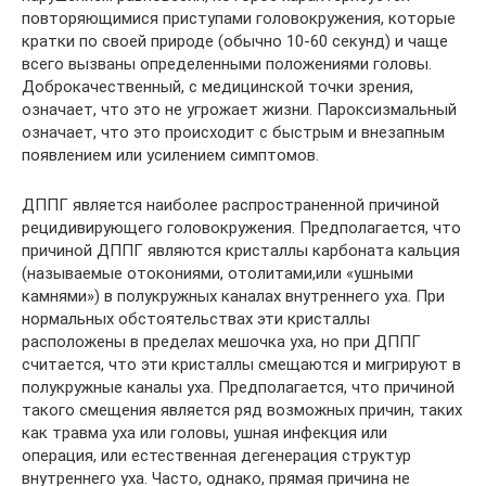
повторяющимися приступами головокружения, которые
кратки по своей природе (обычно 10-60 секунд) и чаще
всего вызваны определенными положениями головы.
Доброкачественный, с медицинской точки зрения,
означает, что это не угрожает жизни. Пароксизмальный
означает, что это происходит с быстрым и внезапным
появлением или усилением симптомов.
ДППГ является наиболее распространенной причиной
рецидивирующего головокружения. Предполагается, что
причиной ДППГ являются кристаллы карбоната кальция
(называемые отокониями, отолитами,или «ушными
камнями») в полукружных каналах внутреннего уха. При
нормальных обстоятельствах эти кристаллы
расположены в пределах мешочка уха, но при ДППГ
считается, что эти кристаллы смещаются и мигрируют в
полукружные каналы уха. Предполагается, что причиной
такого смещения является ряд возможных причин, таких
как травма уха или головы, ушная инфекция или
операция, или естественная дегенерация структур
внутреннего уха. Часто, однако, прямая причина не