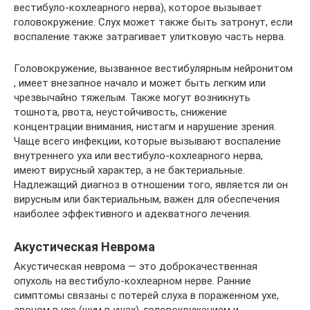
вестибуло-кохлеарного нерва), которое вызывает
головокружение. Слух может также быть затронут, если
воспаление также затрагивает улитковую часть нерва.
Головокружение, вызванное вестибулярным нейронитом
, имеет внезапное начало и может быть легким или
чрезвычайно тяжелым. Также могут возникнуть
тошнота, рвота, неустойчивость, снижение
концентрации внимания, нистагм и нарушение зрения.
Чаще всего инфекции, которые вызывают воспаление
внутреннего уха или вестибуло-кохлеарного нерва,
имеют вирусный характер, а не бактериальные.
Надлежащий диагноз в отношении того, является ли он
вирусным или бактериальным, важен для обеспечения
наиболее эффективного и адекватного лечения.
Акустическая Неврома
Акустическая неврома — это доброкачественная
опухоль на вестибуло-кохлеарном нерве. Ранние
симптомы связаны с потерей слуха в пораженном ухе,
звоном в ухе (шум в ушах), головокружением и